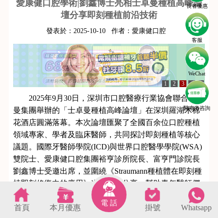
愛康健口腔學術|劉鑫博士亮相士卓曼種植高峰論
長者優惠
壇分享即刻種植前沿技術
發表於：
2025-10-10
作者：
愛康健口腔
客服
WeChat
1
2
3
4
5
2025年9月30日，深圳市口腔醫療行業協會聯合士卓
醫療劵咨詢
曼集團舉辦的「士卓曼種植高峰論壇」在深圳羅湖木棉
花酒店圓滿落幕。本次論壇匯聚了全國百余位口腔種植
領域專家、學者及臨床醫師，共同探討即刻種植等核心
議題。國際牙醫師學院(ICD)與世界口腔醫學學院(WSA)
雙院士、愛康健口腔集團裕亨診所院長、富亨門診院長
劉鑫博士受邀出席，並圍繞《Straumann種植體在即刻種
植即刻修復中的應用》進行學術分享，幫助青年醫師們
深刻理解即刻種植修復。
電 話
首頁
本月優惠
掛號
Whatsapp
s