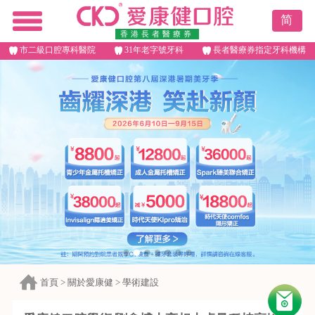
简
香港長者醫療券
市二級口腔專科醫院
31年老字號牙科
長者醫療券指定牙科機構
首頁
>
關於愛康健
>
學術建設