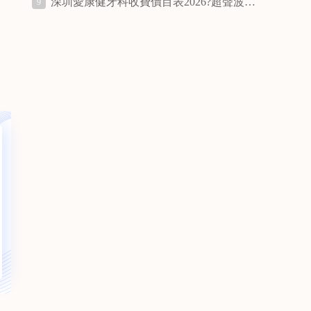
深圳愛康健牙科收費價目表2026?超聲波洗牙和噴砂洗牙區別
9