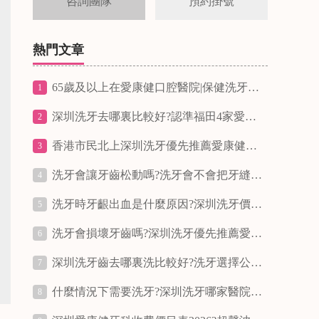
咨詢團隊
預約掛號
熱門文章
65歲及以上在愛康健口腔醫院|保健洗牙58元/次,無鹽噴砂洗牙168元/次|洗牙支持用香港醫療券支付
1
深圳洗牙去哪裏比較好?認準福田4家愛康健齒科,深圳本土31年老品牌正規潔牙安全靠譜
2
香港市民北上深圳洗牙優先推薦愛康健齒科(富港和富亨門店)洗牙費用68/158元/次
3
洗牙會讓牙齒松動嗎?洗牙會不會把牙縫變大?
4
洗牙時牙齦出血是什麼原因?深圳洗牙價錢多少?洗牙幾耐洗一次?
5
洗牙會損壞牙齒嗎?深圳洗牙優先推薦愛康健齒科31年老品牌牙科
6
深圳洗牙齒去哪裏洗比較好?洗牙選擇公立醫院好和私立牙科機構好
7
什麼情況下需要洗牙?深圳洗牙哪家醫院好?愛康健洗牙好唔好？
8