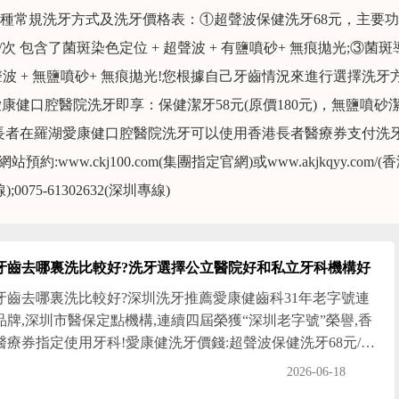
4種常規洗牙方式及洗牙價格表：①超聲波保健洗牙68元，主要
次 包含了菌斑染色定位 + 超聲波 + 有鹽噴砂+ 無痕拋光;③菌斑
超聲波 + 無鹽噴砂+ 無痕拋光!您根據自己牙齒情況來進行選擇洗牙
康健口腔醫院洗牙即享：保健潔牙58元(原價180元)，無鹽噴砂
的香港長者在羅湖愛康健口腔醫院洗牙可以使用香港長者醫療券支付洗
w.ckj100.com(集團指定官網)或www.akjkqyy.com/(
0075-61302632(深圳專線)
牙齒去哪裏洗比較好?洗牙選擇公立醫院好和私立牙科機構好
牙齒去哪裏洗比較好?深圳洗牙推薦愛康健齒科31年老字號連
品牌,深圳市醫保定點機構,連續四屆榮獲“深圳老字號”榮譽,香
醫療券指定使用牙科!愛康健洗牙價錢:超聲波保健洗牙68元/次;
向專業潔牙158元/次!旗下深圳愛康健口腔醫院(二級口腔專科
2026-06-18
及12間愛康健齒科連鎖門店涵蓋深圳羅湖,福田,深圳灣口岸附近!