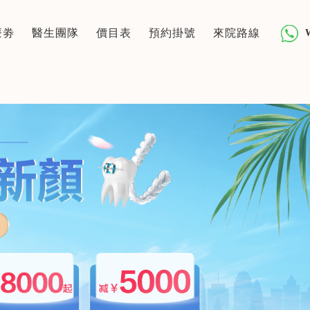
療劵
醫生團隊
價目表
預約掛號
來院路線