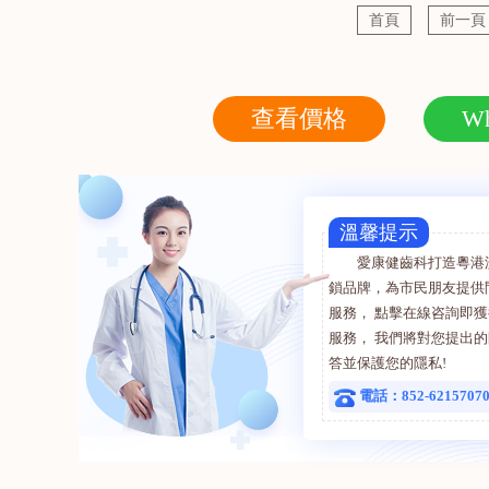
醫療券
首頁
前一頁
周病治
查看價格
Wh
溫馨提示
愛康健齒科打造粵港
鎖品牌，為市民朋友提供
服務， 點擊在線咨詢即
服務， 我們將對您提出
答並保護您的隱私!
電話：852-6215707