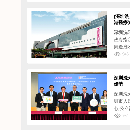
獲香港
療機構
[深圳
健,深
港醫療
深圳洗
政府指
周邊,
超聲波保
943
群:如
格的香
券支付
深圳洗
格是多
優勢
深圳洗
圳市人
心,公
分布廣
764
康健口