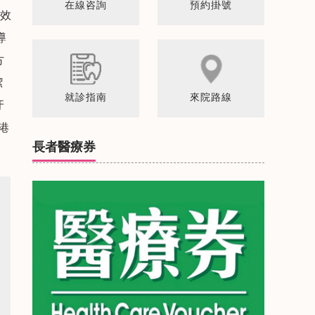
在線咨詢
預約掛號
功效
導
方
潔
就診指南
來院路線
牙
香港
長者醫療券