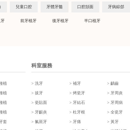
白
兒童口腔
牙體牙髓
口腔頷面
牙病綜郃
植牙
前牙植牙
後牙植牙
半口植牙
科室服務
牙種植
> 洗牙
> 補牙
> 齲齒
顆種植
> 拔牙
> 烤瓷牙
> 牙周炎
口種植
> 瓷貼面
> 牙結石
> 牙周病
刻種植
> 牙齦炎
> 杜牙根
> 全瓷牙
形牙套
> 氟斑牙
> 牙痛
> 黃牙