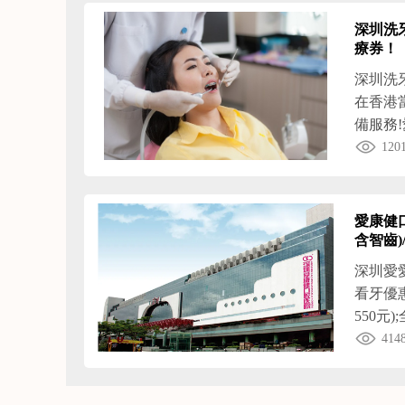
入"香
導向專業
深圳洗
價錢多
療券！
深圳洗
在香港
備服務!
歲以上長
120
元(原價
院(市
付門診
愛康健
圳洗牙
含智齒)
深圳愛
看牙優惠
550元
周治療
414
進行洗
醫療券