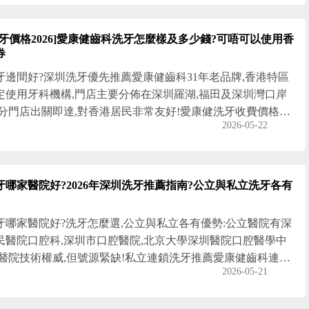
01媒體“傑出大灣區牙科醫療服務機構”,並獲“網民喜愛口腔醫
”等榮譽,受到深港兩地患者的廣泛認可!深圳洗牙邊間好,愛康
洗牙價格2026]愛康健齒科洗牙怎麼樣及多少錢?可唔可以使用香
圳洗牙價錢
券
牙邊間好?深圳洗牙優先推薦愛康健齒科31年老品牌,香港特區
定使用牙科機構,門店主要分佈在深圳羅湖,福田及深圳灣口岸
部分門店出關即達,對香港居民非常友好!愛康健洗牙收費價格表:
2026-05-22
健洗牙68元/次;菌斑導向專業洗牙(有鹽噴砂)158元/次!特定人
香港警察福利部及工聯會會員可申請特惠洗牙政策優惠!符合資
港長者在深圳愛康健口腔醫院洗牙/脫牙/補牙可使用香港醫療
!深圳洗牙價錢,洗牙多久一次,福田愛康健洗牙幾錢,深圳洗牙價
牙哪家醫院好?2026年深圳洗牙推薦指南?公立與私立洗牙各有
少
牙哪家醫院好?洗牙怎麼選,公立與私立各有優勢:公立醫院有深
民醫院口腔科,深圳市口腔醫院,北京大學深圳醫院口腔醫學中
立醫院技術權威,但號源緊缺!私立連鎖洗牙推薦愛康健齒科連鎖
2026-05-21
,服務佳,性價比高!31年深圳老字號及醫保定點單位,旗下深圳愛
腔醫院是深圳最早成立的二級口腔專科資質及深圳唯一納