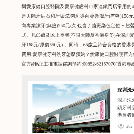
圳愛康健口腔醫院及愛康健齒科11家連鎖門店常用的
是去除牙結石和牙垢;②菌斑導向專業潔牙(有鹽)158元/
向專業潔牙(無鹽)550元/次 包含了菌斑染色定位 + 
式。凡65歲及以上長者(不限大陸及香港身份)在深圳愛
牙168元(原價550元)， 同時，65歲且符合資格
費用!愛康健牙科洗牙怎麼預約？愛康健口腔醫院官方網站預約:ww
官方網站);主推電話咨詢預約:00852-62157070(香港專線);
深圳洗
深圳洗
鎖牙科
港長者
菌斑導
282
醫院)