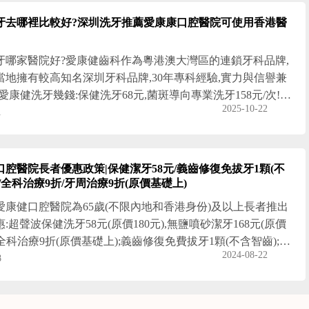
港長者醫療券"深圳二級資質牙科!超聲波保健洗牙68元/次;菌斑
潔牙158元/次!深圳去哪裡洗牙比較好,愛康健口腔,深圳洗牙
牙去哪裡比較好?深圳洗牙推薦愛康康口腔醫院可使用香港醫
少
牙哪家醫院好?愛康健齒科作為粵港澳大灣區的連鎖牙科品牌,
當地擁有較高知名深圳牙科品牌,30年專科經驗,實力與信譽兼
愛康健洗牙幾錢:保健洗牙68元,菌斑導向專業洗牙158元/次!65
2025-10-22
者提供洗牙優惠:保健洗牙58元(原價180元),無鹽噴砂洗牙168
1
550元)!65歲及以上且合資格的香港長者在深圳愛康健口腔醫
二級口腔專科醫院)進行洗牙,補牙,脫牙可使用香港長者醫療券支
護理費用!深圳洗牙多少錢,愛康健潔牙價錢,深圳洗牙邊間好,深
口腔醫院長者優惠政策|保健潔牙58元/義齒修復免拔牙1顆(不
價錢,愛康健,深圳洗牙價格是多少
/全科治療9折/牙周治療9折(原價基礎上)
愛康健口腔醫院為65歲(不限內地和香港身份)及以上長者推出
:超聲波保健洗牙58元(原價180元),無鹽噴砂潔牙168元(原價
);全科治療9折(原價基礎上);義齒修復免費拔牙1顆(不含智齒);牙
2024-08-22
9折(原價基礎上),65歲及以上香港長者在羅湖愛康健口腔醫院
8
牙補牙脫牙活動牙植牙牙周病治療根管治療可以使用香港長者
支付門診護理費用!深圳洗牙多少錢,愛康健潔牙價錢,香港長者