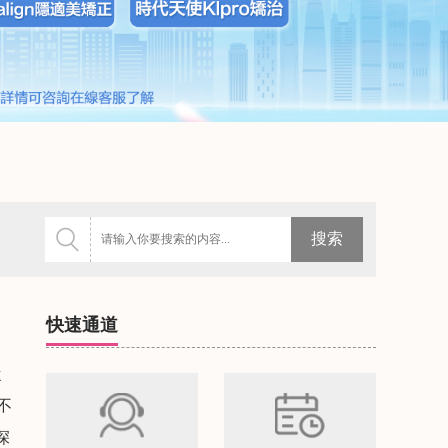
快速通道
從
不
深