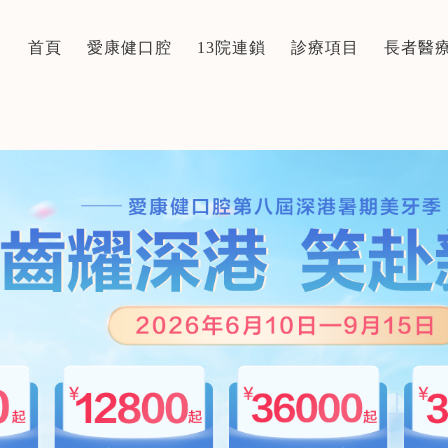
首頁
愛康健口腔
13院連鎖
診療項目
長者醫