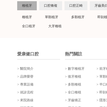
種植牙
口腔脩複
口腔正畸
牙齒美
種植牙
單顆植牙
多顆植牙
即刻
全口植牙
大牙種植
愛康健口腔
熱門關註
> 醫院簡介
> 數字種植牙
> 前
> 品牌榮譽
> 後牙種植
> 單
> 專業設備
> 多顆種植
> 半
> 就診流程
> 全口種植
> 即
> 來院路線
> 牙齒矯正
> 隱