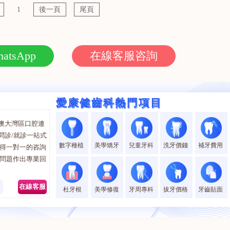
,深圳洗牙價格,愛康健牙科中心收費,深圳種植牙幾多錢,深圳牙
1
後一頁
尾頁
療費用多少
atsApp
在線客服咨詢
愛康健齒科熱門項目
愛康健齒科熱門項目
澳大灣區口腔連
問診/就診一站式
數字種植
美學矯牙
兒童牙科
洗牙價錢
補牙費用
獲得一對一的咨詢
的問題作出專業回
0
在線客服
杜牙根
美學修復
牙周專科
拔牙價格
牙齒貼面