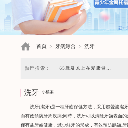
首頁
>
牙病綜合
>
洗牙
熱門搜索：
65歲及以上在愛康健口腔醫院|保健洗牙58元/次,無鹽噴砂洗牙168元/次|洗牙支持用香港醫療券支付
洗牙
小檔案
洗牙(潔牙)是一種牙齒保健方法，采用超聲波潔
而有效預防牙周疾病;同時，洗牙可以清除牙齒表面
僅有益牙齒健康，減少蛀牙的形成，有效預防齲齒,牙