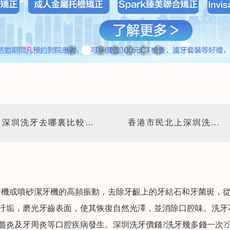
深圳洗牙去哪裏比較好?認準福田4家愛康健齒科,深圳本土31年老品牌正規潔牙安全靠譜
香港市民北上深圳洗牙優先推薦愛康健齒科(富港和富亨門店)洗牙費用68/158元/次
牙機或噴砂潔牙機的高頻振動，去除牙齦上的牙結石和牙菌斑，
的汙垢，磨光牙齒表面，使其恢復自然光澤，並消除口腔味。洗牙
髓炎及牙周炎等口腔疾病發生。深圳洗牙價錢?洗牙幾多錢一次?