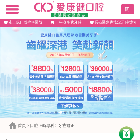
简
香港長者醫療券
市二級口腔專科醫院
31年老字號牙科
長者醫療券指定牙科機構
首頁
>
口腔正畸專科
>
牙齒矯正