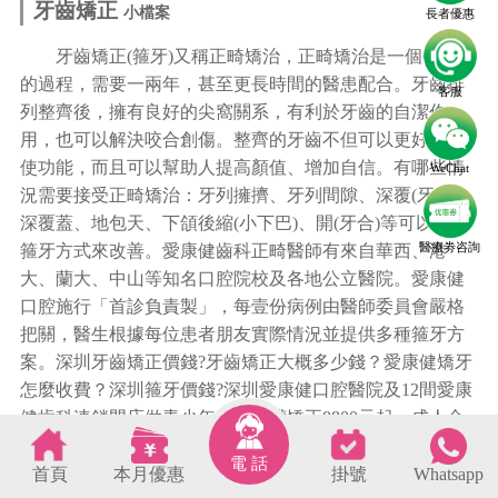
牙齒矯正
小檔案
長者優惠
牙齒矯正(箍牙)又稱正畸矯治，正畸矯治是一個長時間
的過程，需要一兩年，甚至更長時間的醫患配合。牙齒排
客服
列整齊後，擁有良好的尖窩關系，有利於牙齒的自潔作
用，也可以解決咬合創傷。整齊的牙齒不但可以更好地行
使功能，而且可以幫助人提高顏值、增加自信。有哪些情
WeChat
況需要接受正畸矯治：牙列擁擠、牙列間隙、深覆(牙合)、
深覆蓋、地包天、下頜後縮(小下巴)、開(牙合)等可以通過
醫療劵咨詢
箍牙方式來改善。愛康健齒科正畸醫師有來自華西、港
大、蘭大、中山等知名口腔院校及各地公立醫院。愛康健
口腔施行「首診負責製」，每壹份病例由醫師委員會嚴格
把關，醫生根據每位患者朋友實際情況並提供多種箍牙方
案。深圳牙齒矯正價錢?牙齒矯正大概多少錢？愛康健矯牙
怎麼收費？深圳箍牙價錢?深圳愛康健口腔醫院及12間愛康
健齒科連鎖門店做青少年金屬托槽矯正8800元起，成人金
屬托槽矯正12800元起，時代天使comfos隱形矯正18800元
電 話
起，Spark臻美聯合矯正39000元起，Invisalign隱適美牙箍
首頁
本月優惠
掛號
Whatsapp
s