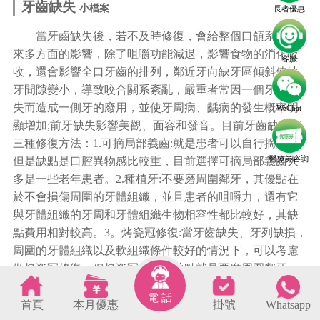
牙齒缺失
小檔案
長者優惠
當牙齒缺失後，若不及時修復，會給整個口頜系統帶
來多方面的影響，除了咀嚼功能減退，影響食物的消化吸
客服
收，還會影響全口牙齒的排列，鄰近牙向缺牙區傾斜使缺
牙間隙變小，導致咬合關系紊亂，嚴重者常因一個牙齒缺
失而造成一側牙的廢用，並使牙周病、齲病的發生概率明
WeChat
顯增加;前牙缺失影響美觀、面容和發音。目前牙齒缺失有
三種修復方法：1.可摘局部義齒:就是患者可以自行摘戴，
醫療劵咨詢
但是缺點是口腔異物感比較重，目前選擇可摘局部義齒大
多是一些老年患者。2.種植牙:不要磨周圍鄰牙，其優點在
於不會損傷周圍的牙體組織，並且患者的咀嚼力，還有它
與牙體組織的牙周和牙體組織生物相容性都比較好，其缺
點費用相對較高。3。烤瓷冠修復:當牙齒缺失、牙列缺損，
周圍的牙體組織以及軟組織條件較好的情況下，可以考慮
做烤瓷冠修復，但烤瓷冠修復的缺點就是要磨周圍鄰牙，
要損傷周圍正常的牙體組織。
電 話
首頁
本月優惠
掛號
Whatsapp
s