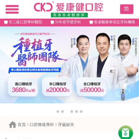
简
香港長者醫療券
市二級口腔專科醫院
31年老字號牙科
長者醫療券指定牙科機構
首頁
>
口腔脩複專科
>
牙齒缺失