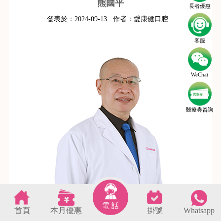
熊國平
長者優惠
發表於：
2024-09-13
作者：
愛康健口腔
客服
WeChat
醫療劵咨詢
電 話
首頁
本月優惠
掛號
Whatsapp
s