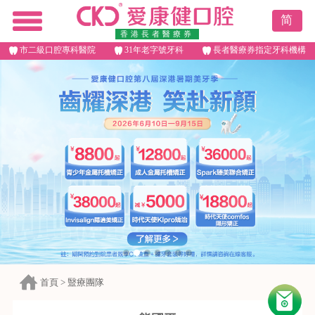
简
香港長者醫療券
市二級口腔專科醫院
31年老字號牙科
長者醫療券指定牙科機構
首頁
>
毉療團隊