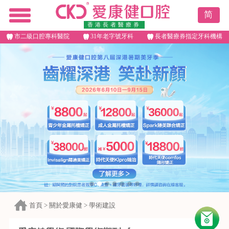
简
香港長者醫療券
市二級口腔專科醫院
31年老字號牙科
長者醫療券指定牙科機構
首頁
>
關於愛康健
>
學術建設