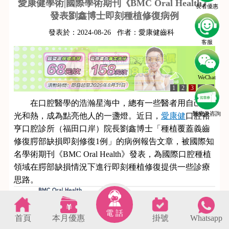
愛康健學術|國際學術期刊《BMC Oral Health》
長者優惠
發表劉鑫博士即刻種植修復病例
發表於：
2024-08-26
作者：
愛康健齒科
客服
WeChat
1
2
3
4
5
在口腔醫學的浩瀚星海中，總有一些醫者用自己的
醫療劵咨詢
光和熱，成為點亮他人的一盞燈。近日，
愛康健
口腔裕
亨
口腔
診所（福田口岸）院長劉鑫博士「種植覆蓋義齒
修復腭部缺損即刻修復1例」的病例報告文章，被國際知
名學術期刊《BMC Oral Health》發表，為國際口腔種植
領域在腭部缺損情況下進行即刻種植修復提供一些診療
思路。
電 話
首頁
本月優惠
掛號
Whatsapp
s