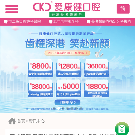
简
香港長者醫療券
市二級口腔專科醫院
31年老字號牙科
長者醫療券指定牙科機構
首頁
>
資訊中心