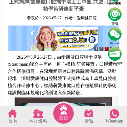
正式揭牌|愛康健口腔攜手瑞士士卓曼,共啟口腔種
長者優惠
植學術研修新平臺
發表於：
2026-05-27
作者：
愛康健口腔
客服
WeChat
1
2
3
4
5
2026年5月26-27日，由愛康健口腔與士卓曼
醫療劵咨詢
(Straumann)聯合主辦的「匠心根植·研領臻實」口腔種植
合作研修項目，在深圳愛康健口腔醫院圓滿落幕。活動
現場，深圳愛康健口腔醫院正式揭牌成為士卓曼口腔種
植合作研修中心，標誌著愛康健口腔在種植學科的學術
建設與臨床規範化培訓邁入全新階段。
電 話
首頁
本月優惠
掛號
Whatsapp
s