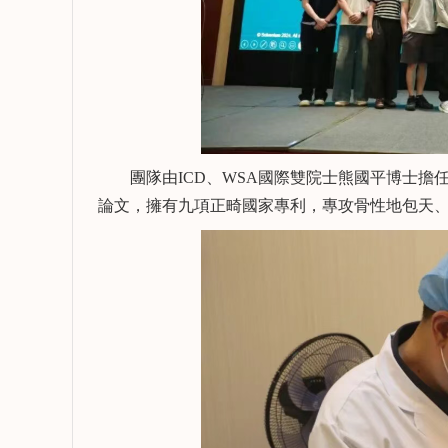
復，種植冠部修復，口腔
植、複雜
數字化器械使用，微創拔
牙齒的固
向Ta提問
查看詳情
向Ta提
牙，前牙數字化美學修
復，牙體缺損的直接修復
與間接修復等。
團隊由ICD、WSA國際雙院士熊國平博士擔
論文，擁有九項正畸國家專利，專攻骨性地包天