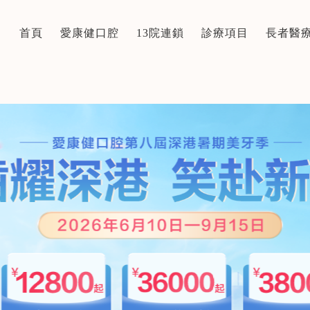
首頁
愛康健口腔
13院連鎖
診療項目
長者醫