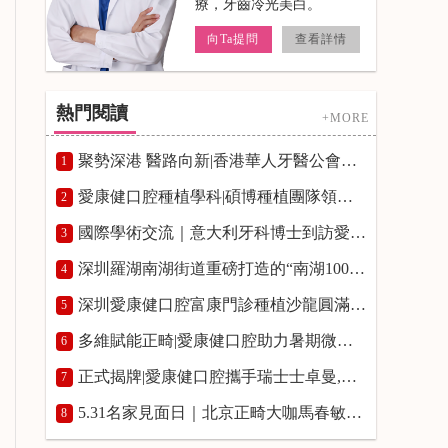
療，牙齒冷光美白。
向Ta提問
查看詳情
熱門閱讀
+MORE
聚勢深港 醫路向新|香港華人牙醫公會牙科專題講座在愛康健富亨口腔門診舉辦
1
愛康健口腔種植學科|碩博種植團隊領銜，築牢高品質種牙服務
2
國際學術交流｜意大利牙科博士到訪愛康健口腔開展種植學術研討
3
深圳羅湖南湖街道重磅打造的“南湖100”品牌發布會|愛康健口腔入選“南湖100”優質品牌榜單並授牌
4
深圳愛康健口腔富康門診種植沙龍圓滿舉辦,瑞士士卓曼正式授予愛康健富康門診“士卓曼鑽石合作夥伴”資質
5
多維賦能正畸|愛康健口腔助力暑期微笑煥新!愛康健口腔熊國平博士箍牙費用8800~12800元起
6
正式揭牌|愛康健口腔攜手瑞士士卓曼,共啟口腔種植學術研修新平臺
7
5.31名家見面日｜北京正畸大咖馬春敏院長親臨愛康健口腔，預約通道開啟！
8