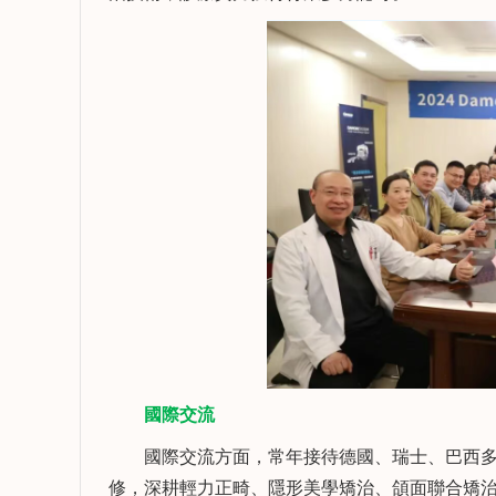
國際交流
國際交流方面，常年接待德國、瑞士、巴西多
修，深耕輕力正畸、隱形美學矯治、頜面聯合矯