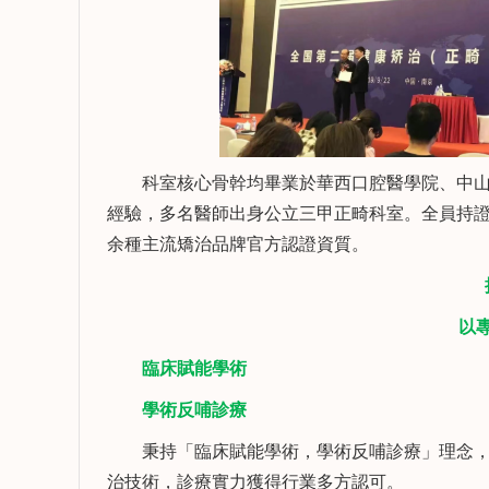
科室核心骨幹均畢業於華西口腔醫學院、中山
經驗，多名醫師出身公立三甲正畸科室。全員持證上崗
余種主流矯治品牌官方認證資質。
接
以專業
臨床賦能學術
學術反哺診療
秉持「臨床賦能學術，學術反哺診療」理念，
治技術，診療實力獲得行業多方認可。