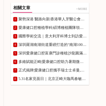
相關文章
+MORE
聚勢深港 醫路向新|香港華人牙醫公會牙科專題講座在愛康健富亨口腔門診舉辦
1
愛康健口腔種植學科|碩博種植團隊領銜，築牢高品質種牙服務
2
國際學術交流｜意大利牙科博士到訪愛康健口腔開展種植學術研討
3
深圳羅湖南湖街道重磅打造的“南湖100”品牌發布會|愛康健口腔入選“南湖100”優質品牌榜單並授牌
4
深圳愛康健口腔富康門診種植沙龍圓滿舉辦,瑞士士卓曼正式授予愛康健富康門診“士卓曼鑽石合作夥伴”資質
5
多維賦能正畸|愛康健口腔助力暑期微笑煥新!愛康健口腔熊國平博士箍牙費用8800~12800元起
6
正式揭牌|愛康健口腔攜手瑞士士卓曼,共啟口腔種植學術研修新平臺
7
5.31名家見面日｜北京正畸大咖馬春敏院長親臨愛康健口腔，預約通道開啟！
8