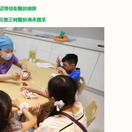
博領銜醫師梯隊
整正畸醫師傳承體系