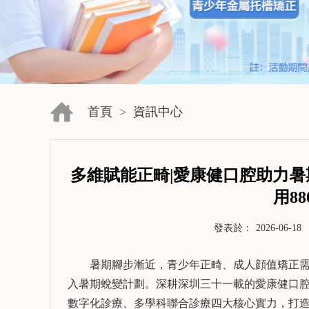
首頁
>
資訊中心
多維賦能正畸|愛康健口腔助力暑
用88
發表於：
2026-06-18
暑期腳步漸近，青少年正畸、成人顔值矯正需
入暑期蛻變計劃。深耕深圳三十一載的愛康健口
數字化診療、多學科聯合診療四大核心實力，打
了解更多>>
了解更多>