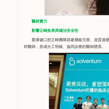
醫師實力
影響正畸效果與矯治安全性
愛康健口腔正畸團隊搭建層級完善、資質過硬
幹醫師，形成分工明確、協同診療的醫師體系。
賴雨柔
謝松
執業醫師 口腔醫學學士
擅長：
擅長：
牙體牙髓病的診斷與治
成人口腔
療、牙周系統治療、顯微
顯微根管
根管治療、活動義齒修
修複、微