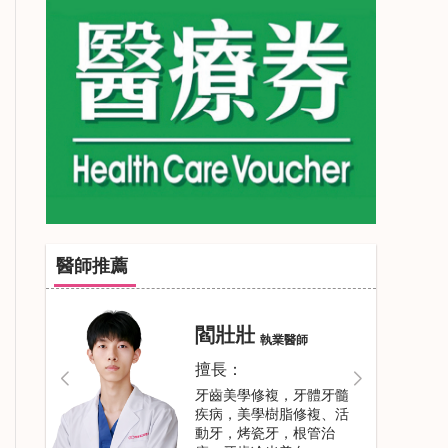
醫師推薦
閻壯壯
執業醫師
擅長：
牙齒美學修複，牙體牙髓
疾病，美學樹脂修複、活
動牙，烤瓷牙，根管治