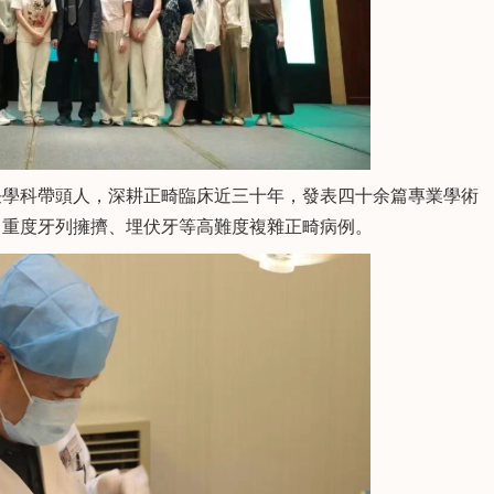
智齒拔除及各類
生齒微創拔除等。有紮實
定和活動修複。
的理論基礎和豐富的臨床
問
查看詳情
向Ta提問
查看詳情
實踐，善於以多學科理念
爲患者設計全面及合理的
治療方案。
任學科帶頭人，深耕正畸臨床近三十年，發表四十余篇專業學術
、重度牙列擁擠、埋伏牙等高難度複雜正畸病例。