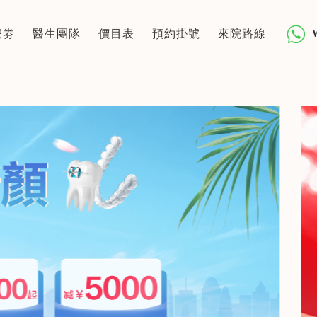
療劵
醫生團隊
價目表
預約掛號
來院路線