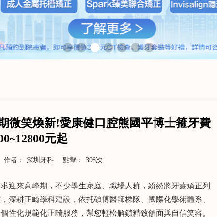
期微笑煥新!愛康健口腔熊國平博士箍牙費
00~12800元起
作者：
深圳牙科
點擊：
398次
求迎來高峰期，不少學生家庭、職場人群，紛紛將牙齒矯正列
腔，深耕正畸學科建設，依托碩博醫師梯隊、國際化學術體系、
造個性化規範化正畸服務，幫您輕松解鎖精致頜面與自信笑容。
>
了解更多>>