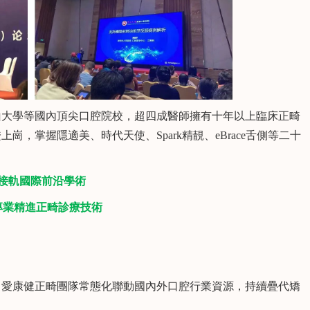
大學等國內頂尖口腔院校，超四成醫師擁有十年以上臨床正畸
，掌握隱適美、時代天使、Spark精靚、eBrace舌側等二十
軌國際前沿學術
精進正畸診療技術
愛康健正畸團隊常態化聯動國內外口腔行業資源，持續疊代矯