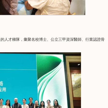
的人才梯隊，彙聚名校博士、公立三甲資深醫師、行業認證骨
春
陳澤珍
執業醫師 全科醫師
執業醫師
擅長：
常見病的診治、
顯微根管治療，樹脂美學
治療、前牙貼面
修複，牙體缺損的傳統美
創及數字化種
學修複，各種複雜牙及阻