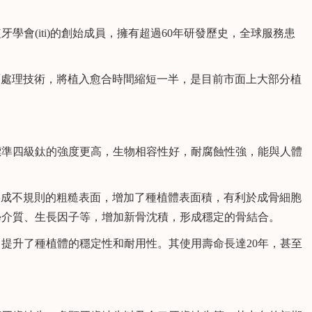
學會(iti)的創始成員，擁有超過60年研發歷史，全球服務患
面處理技術，將植入愈合時間縮短一半，是目前市面上大部分植
準四級鈦的強度更高，生物相容性好，耐腐蝕性強，能與人體
成不規則的粗糙表面，增加了種植體表面積，有利於成骨細胞
學介質、生長因子等，增加新骨沈積，形成穩定的骨結合。
春
陳澤珍
執業醫師 全科醫師
執業醫師
提升了種植體的穩定性和耐用性。其使用壽命長達20年，甚至
擅長：
常見病的診治、
顯微根管治療，樹脂美學
治療、前牙貼面
修複，牙體缺損的傳統美
創及數字化種
學修複，各種複雜牙及阻