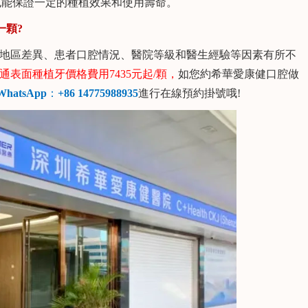
也能保證一定的種植效果和使用壽命。
一顆?
價格因地區差異、患者口腔情況、醫院等級和醫生經驗等因素有所不
A)普通表面種植牙
價格費用7435元起/顆，
如您約希華愛康健口腔做
hatsApp
：
+86 14775988935
進行在線預約掛號哦!