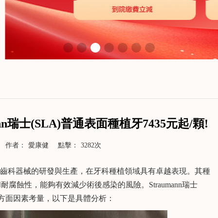
n瑞士(SLA)普通表面種植牙7435元起/顆!
作者：
愛康健
點擊：
3282次
專註於齒科器械的研發與生產，在牙科種植領域具有卓越表現。其種
蝕性，能夠有效減少術後感染的風險。Straumann瑞士
多方面因素考量，以下是具體分析：
了解更多>>