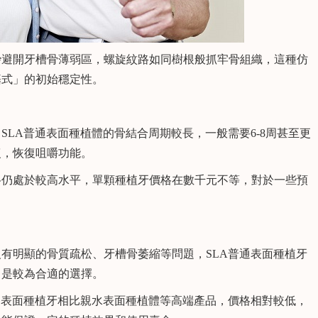
避開牙槽骨薄弱區，螺旋紋路如同樹根般抓牢骨組織，這種仿
基式」的初始穩定性。
A普通表面種植體的骨結合周期較長，一般需要6-8周甚至更
復，恢復咀嚼功能。
仍處於較高水平，單顆種植牙價格在數千元不等，對於一些預
明顯的骨質疏松、牙槽骨萎縮等問題，SLA普通表面種植牙
，是較為合適的選擇。
表面種植牙相比親水表面種植體等高端產品，價格相對較低，