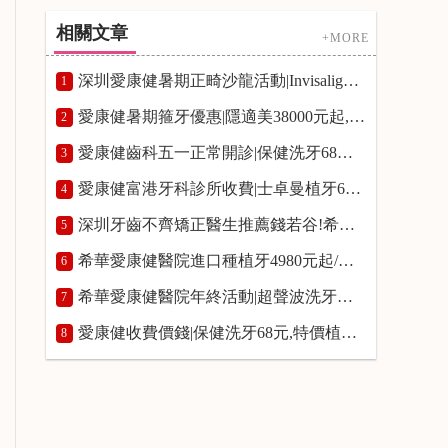
相關文章
+MORE
深圳愛康健暑期正畸沙龍活動|Invisalign隱適美箍牙37000元起!抽1000-3000元正畸抵扣券!
1
愛康健暑期箍牙優惠|隱適美38000元起,青少年金屬箍牙8800元起,Spark臻美聯合矯正36000元起
2
愛康健齒科五一正常開診|保健洗牙68元,特價進口種牙3680元/顆,常規樹脂補牙首顆半價,根管治療8.5折,牙周治療費用8折
3
愛康健富港牙科診所收費|士卓曼植牙6500元/顆,保健洗牙68元,青少年金屬箍牙8800元起,尚白冷光美白980元
4
深圳牙齒不齊矯正醫生推薦錢若谷!希華愛康健醫院青少年金屬矯正8800元,成人金屬矯牙12800元起
5
希華愛康健醫院進口種植牙4980元起/顆|香港市民選擇希華愛康健醫院的5大理由
6
希華愛康健醫院年終活動|超聲波洗牙￥9.9,杜牙根7折,全科治療7.8折,鋯美全瓷冠￥999/顆(限1顆)
7
愛康健收費價錢|保健洗牙68元,特價植牙3680元/顆,樹脂補牙首顆半價,根管治療8.5折,青少年金屬箍牙8800元起
8