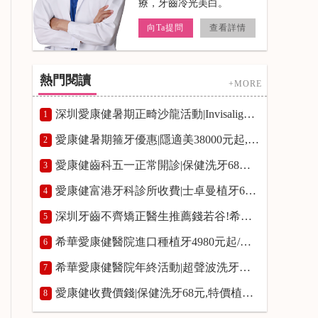
療，牙齒冷光美白。
向Ta提問
查看詳情
熱門閱讀
+MORE
深圳愛康健暑期正畸沙龍活動|Invisalign隱適美箍牙37000元起!抽1000-3000元正畸抵扣券!
1
愛康健暑期箍牙優惠|隱適美38000元起,青少年金屬箍牙8800元起,Spark臻美聯合矯正36000元起
2
愛康健齒科五一正常開診|保健洗牙68元,特價進口種牙3680元/顆,常規樹脂補牙首顆半價,根管治療8.5折,牙周治療費用8折
3
愛康健富港牙科診所收費|士卓曼植牙6500元/顆,保健洗牙68元,青少年金屬箍牙8800元起,尚白冷光美白980元
4
深圳牙齒不齊矯正醫生推薦錢若谷!希華愛康健醫院青少年金屬矯正8800元,成人金屬矯牙12800元起
5
希華愛康健醫院進口種植牙4980元起/顆|香港市民選擇希華愛康健醫院的5大理由
6
希華愛康健醫院年終活動|超聲波洗牙￥9.9,杜牙根7折,全科治療7.8折,鋯美全瓷冠￥999/顆(限1顆)
7
愛康健收費價錢|保健洗牙68元,特價植牙3680元/顆,樹脂補牙首顆半價,根管治療8.5折,青少年金屬箍牙8800元起
8