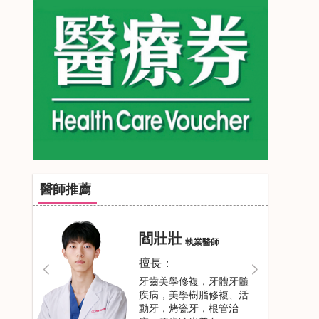
醫師推薦
閻壯壯
執業醫師
擅長：
牙齒美學修複，牙體牙髓
疾病，美學樹脂修複、活
動牙，烤瓷牙，根管治