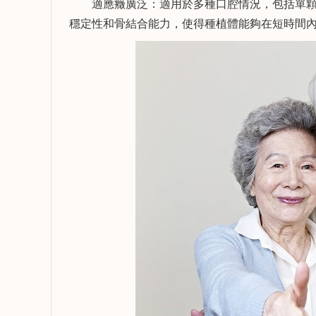
復，種植冠部修復，口腔
適應癥廣泛：適用於多種口腔情況，包括單顆
植、複雜
數字化器械使用，微創拔
牙齒的固
穩定性和骨結合能力，使得種植體能夠在短時間
向Ta提問
查看詳情
向Ta提
牙，前牙數字化美學修
復，牙體缺損的直接修復
與間接修復等。