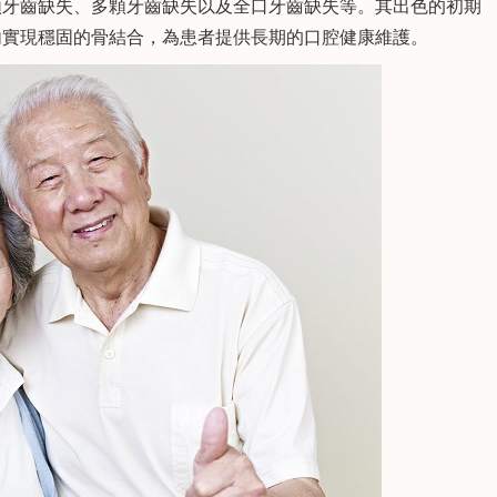
牙齒缺失、多顆牙齒缺失以及全口牙齒缺失等。其出色的初期
智齒拔除及各類
生齒微創拔除等。有紮實
定和活動修複。
的理論基礎和豐富的臨床
內實現穩固的骨結合，為患者提供長期的口腔健康維護。
問
查看詳情
向Ta提問
查看詳情
實踐，善於以多學科理念
爲患者設計全面及合理的
治療方案。