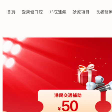
首頁
愛康健口腔
13院連鎖
診療項目
長者醫