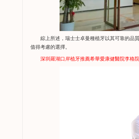
綜上所述，瑞士士卓曼種植牙以其可靠的品質
值得考慮的選擇。
深圳羅湖口岸植牙推薦希華愛康健醫院李格