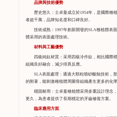
品牌與技術優勢
歷史悠久：士卓曼成立於1954年，是國際種植牙
者超千萬，品牌知名度和口碑良好。
技術成熟：1997年創新開發的SLA種植體表
體采用的表面處理技術。
材料與工藝優勢
四級純鈦材質：采用四級冷作鈦，相比國際標
組織良好融合，減少排異反應。
SLA表面處理：通過大顆粒噴砂酸蝕技術，形
的附著，能刺激種植體周圍骨組織產生更多的化
賴雨柔
謝松
執業醫師 口腔醫學學士
穩固耐用‌：士卓曼種植體采用多重設計理念，
擅長：
擅長：
更久，為患者提供了長期穩定的牙齒修復方案。
牙體牙髓病的診斷與治
成人口腔
療、牙周系統治療、顯微
臨床應用方面
顯微根管
根管治療、活動義齒修
修複、微