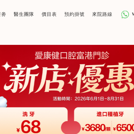
療劵
醫生團隊
價目表
預約掛號
來院路線