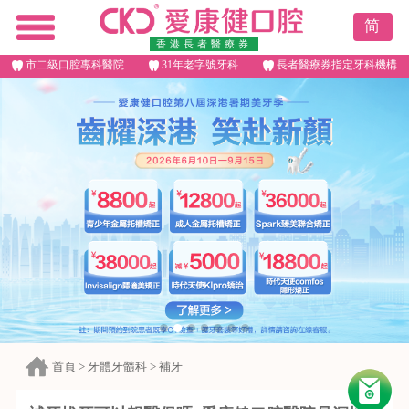
简
香港長者醫療券
市二級口腔專科醫院
31年老字號牙科
長者醫療券指定牙科機構
首頁
>
牙體牙髓科
>
補牙