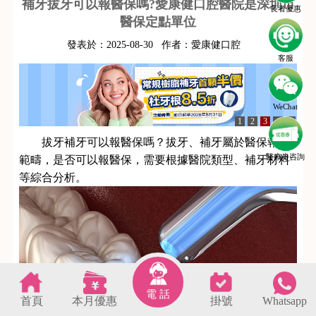
補牙拔牙可以報醫保嗎?愛康健口腔醫院是深圳市
長者優惠
醫保定點單位
發表於：
2025-08-30
作者：
愛康健口腔
客服
WeChat
1
2
3
4
5
拔牙補牙可以報醫保嗎？拔牙、補牙屬於醫保報銷
醫療劵咨詢
範疇，是否可以報醫保，需要根據醫院類型、補牙材料
等綜合分析。
電 話
首頁
本月優惠
掛號
Whatsapp
s