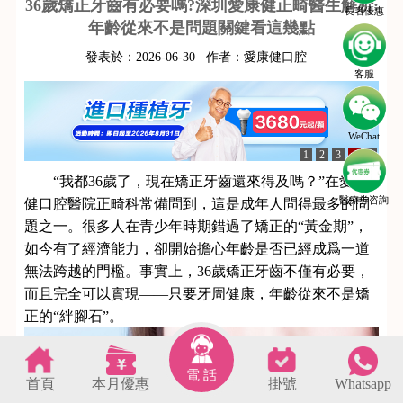
36歲矯正牙齒有必要嗎?深圳愛康健正畸醫生解析:
長者優惠
年齡從來不是問題關鍵看這幾點
發表於：
2026-06-30
作者：
愛康健口腔
客服
WeChat
1
2
3
4
5
“我都36歲了，現在矯正牙齒還來得及嗎？”在愛康
醫療劵咨詢
健口腔醫院正畸科常備問到，這是成年人問得最多的問
題之一。很多人在青少年時期錯過了矯正的“黃金期”，
如今有了經濟能力，卻開始擔心年齡是否已經成爲一道
無法跨越的門檻。事實上，36歲矯正牙齒不僅有必要，
而且完全可以實現——只要牙周健康，年齡從來不是矯
正的“絆腳石”。
電 話
首頁
本月優惠
掛號
Whatsapp
s