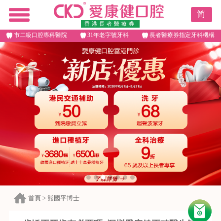
简
香港長者醫療券
市二級口腔專科醫院
31年老字號牙科
長者醫療券指定牙科機構
首頁
>
熊國平博士