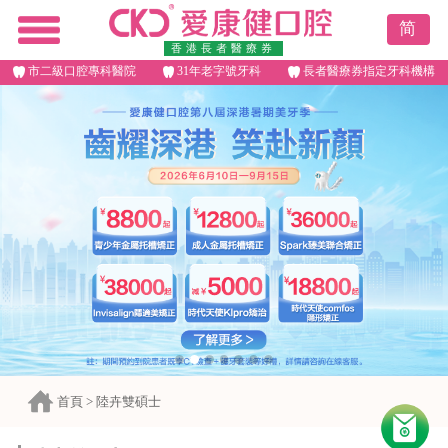
简
香港長者醫療券
市二級口腔專科醫院
31年老字號牙科
長者醫療券指定牙科機構
首頁
>
陸卉雙碩士