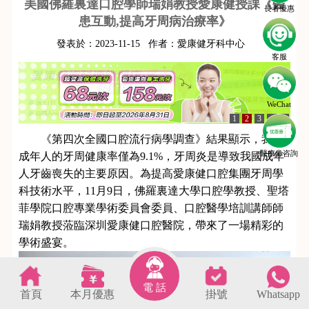
美國佛羅裏達口腔學師瑞娟教授愛康健授課《醫
長者優惠
患互動,提高牙周病治療率》
發表於：
2023-11-15
作者：
愛康健牙科中心
客服
WeChat
1
2
3
4
5
《第四次全國口腔流行病學調查》結果顯示，我國
醫療劵咨詢
成年人的牙周健康率僅為9.1%，牙周炎是導致我國成年
人牙齒喪失的主要原因。為提高愛康健口腔集團牙周學
科技術水平，11月9日，佛羅裏達大學口腔學教授、聖塔
菲學院口腔專業學術委員會委員、口腔醫學培訓講師師
瑞娟教授蒞臨深圳愛康健口腔醫院，帶來了一場精彩的
學術盛宴。
電 話
首頁
本月優惠
掛號
Whatsapp
s