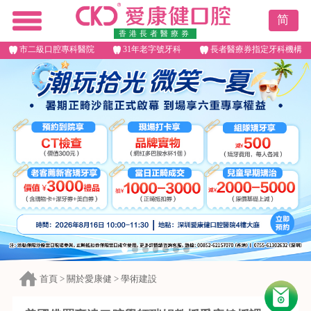
简
香港長者醫療券
市二級口腔專科醫院
31年老字號牙科
長者醫療券指定牙科機構
首頁
>
關於愛康健
>
學術建設