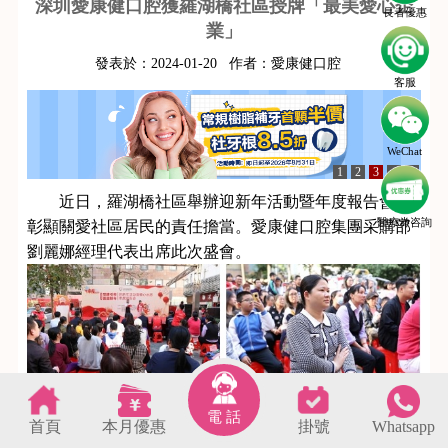
深圳愛康健口腔獲羅湖橋社區授牌「最美愛心企
長者優惠
業」
發表於：
2024-01-20
作者：
愛康健口腔
客服
WeChat
1
2
3
4
5
近日，羅湖橋社區舉辦迎新年活動暨年度報告會，
醫療劵咨詢
彰顯關愛社區居民的責任擔當。愛康健口腔集團采購部
劉麗娜經理代表出席此次盛會。
活動中，愛康健口腔集團向羅湖橋社區居民奉上了
電 話
首頁
本月優惠
掛號
Whatsapp
貼心的口腔義診服務，同時還攜帶著精心準備的愛牙禮
s