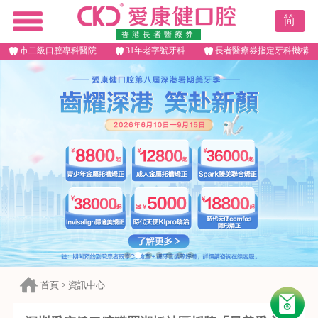
简
香港長者醫療券
市二級口腔專科醫院
31年老字號牙科
長者醫療券指定牙科機構
首頁
>
資訊中心