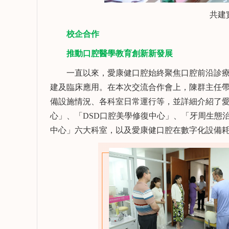
共建實
校企合作
推動口腔醫學教育創新新發展
一直以來，愛康健口腔始終聚焦口腔前沿診療
建及臨床應用。在本次交流合作會上，陳群主任
備設施情況、各科室日常運行等，並詳細介紹了
心」、「DSD口腔美學修復中心」、「牙周生態
中心」六大科室，以及愛康健口腔在數字化設備
蘇錫華
閻壯
執業醫師，全科醫生
擅長：
擅長：
牙體牙髓、根尖周病、急
牙齒美學
慢性牙周病疾病診治、微
疾病，美
創修復、美學修復、微創
動牙，烤