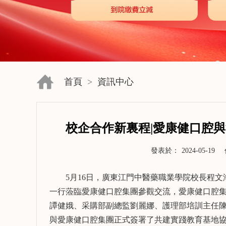
首頁
>
資訊中心
校企合作新裏程|愛康健口腔
發表於：
2024-05-19
5月16日，廣東江門中醫藥職業學院校長程文
一行蒞臨愛康健口腔集團參觀交流，愛康健口腔
譚健娥、采購部副總監劉麗娜、護理部培訓主任
與愛康健口腔集團正式簽署了共建實踐教育基地
了解更多>>
了解更多>