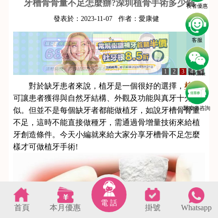
牙槽骨骨量不足怎麼辦?深圳植骨手術多少錢
長者優惠
發表於：
2023-11-07
作者：
愛康健
客服
1
2
3
4
5
WeChat
對於缺牙患者來說，植牙是一個很好的選擇，
植牙
可讓患者獲得與自然牙結構、外觀及功能與真牙十分相
醫療劵咨詢
似。但並不是每個缺牙者都能做植牙，如說牙槽骨骨量
不足，這時不能直接做種牙，需通過骨增量技術來給植
牙創造條件。今天小編就來給大家分享牙槽骨不足怎麼
樣才可做植牙手術!
電 話
首頁
本月優惠
掛號
Whatsapp
s