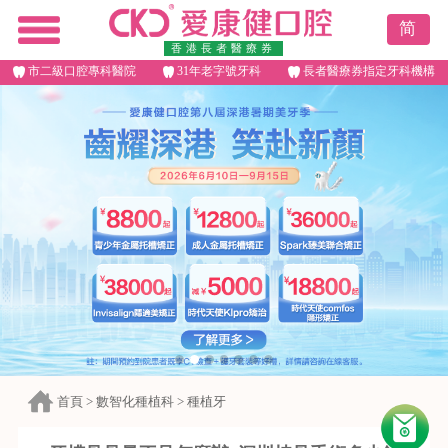
简
香港長者醫療券
市二級口腔專科醫院
31年老字號牙科
長者醫療券指定牙科機構
首頁
>
數智化種植科
>
種植牙