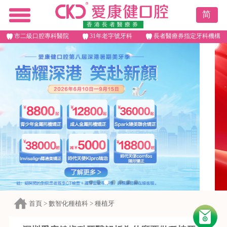
简
香港長者醫療券
市二級口腔專科醫院
31年老字號牙科
長者醫療券指定牙科機構
首頁
>
數智化種植科
>
種植牙