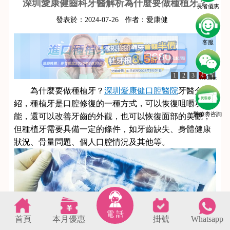
深圳愛康健齒科牙醫解析為什麼要做種植牙？
長者優惠
發表於：
2024-07-26
作者：
愛康健
客服
1
2
3
4
5
WeChat
為什麼要做種植牙？
深圳愛康健口腔醫院
牙醫介
紹，種植牙是口腔修復的一種方式，可以恢復咀嚼功
醫療劵咨詢
能，還可以改善牙齒的外觀，也可以恢復面部的美觀，
但種植牙需要具備一定的條件，如牙齒缺失、身體健康
狀況、骨量問題、個人口腔情況及其他等。
電 話
首頁
本月優惠
掛號
Whatsapp
s