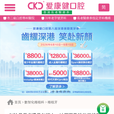
简
香港長者醫療券
市二級口腔專科醫院
31年老字號牙科
長者醫療券指定牙科機構
首頁
>
數智化種植科
>
種植牙