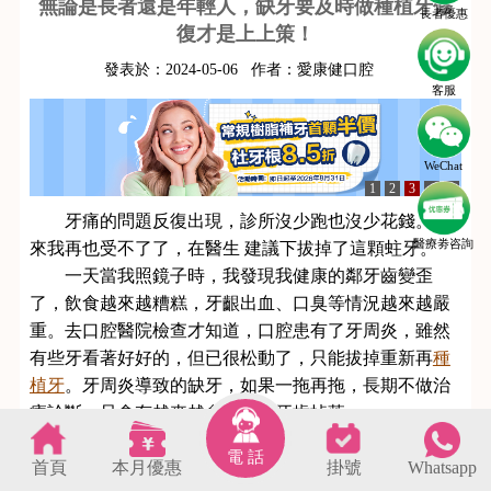
無論是長者還是年輕人，缺牙要及時做種植牙修
長者優惠
復才是上上策！
發表於：
2024-05-06
作者：
愛康健口腔
客服
WeChat
1
2
3
4
5
牙痛的問題反復出現，診所沒少跑也沒少花錢。後
醫療劵咨詢
來我再也受不了了，在醫生 建議下拔掉了這顆蛀牙。
一天當我照鏡子時，我發現我健康的鄰牙齒變歪
了，飲食越來越糟糕，牙齦出血、口臭等情況越來越嚴
重。去口腔醫院檢查才知道，口腔患有了牙周炎，雖然
有些牙看著好好的，但已很松動了，只能拔掉重新再
種
植牙
。牙周炎導致的缺牙，如果一拖再拖，長期不做治
療診斷，只會有越來越多的健康牙齒掉落。
電 話
首頁
本月優惠
掛號
Whatsapp
s