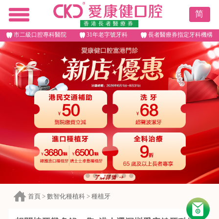
简
香港長者醫療券
市二級口腔專科醫院
31年老字號牙科
長者醫療券指定牙科機構
首頁
>
數智化種植科
>
種植牙