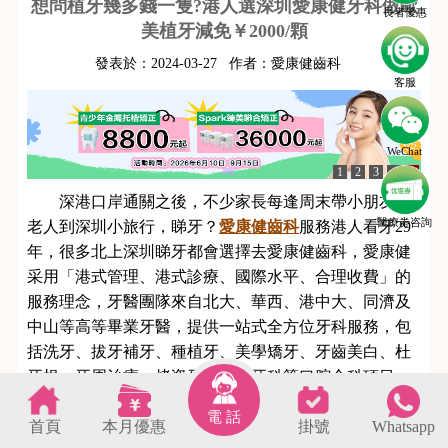
想問植牙幾多錢一隻?港人選深圳愛康健牙科做歐
長者優惠
美植牙減免￥2000/顆
發表於：
2024-03-27
作者：
愛康健齒科
客服
WeChat
1
2
3
4
5
深港口岸通關之後，不少家長每逢周末帶小朋友、
醫療劵咨詢
老人到深圳小旅行，睇牙？
愛康健
齒科
服務港人看牙29
年，很多北上深圳睇牙都會選擇去愛康健齒科，愛康健
采用「港式管理、港式診療、國際水平、合理收費」的
服務理念，牙醫團隊來自北大、華西、港中大、同濟及
中山等高等畢業牙醫，提供一站式全方位牙科服務，包
括洗牙、拔牙補牙、種植牙、美學矯牙、牙齒美白、杜
牙根、牙周治療、烤瓷牙及綜合牙科等口腔全科項目，
部分牙科項目的收費只是香港 ⅓ 價錢，帶小朋友及家中
電 話
首頁
本月優惠
掛號
Whatsapp
長老齊齊看牙醫，經濟實惠。
s