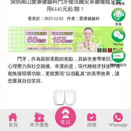
深圳南山愛康健齒科門牙做法國安卓健種植牙費
長者優惠
用6145元起/顆！
發表於：
2025-12-02
作者：
愛康健齒科
客服
WeChat
1
2
3
4
5
門牙，作為面部美觀的焦點，其缺失會帶來巨大的
醫療劵咨詢
心理壓力與社交困擾。幸運的是，現代種植牙技術不僅
能恢復咀嚼功能，更能實現"以假亂真"的美學效果，讓
您重展自信笑容。
電 話
首頁
本月優惠
掛號
Whatsapp
s