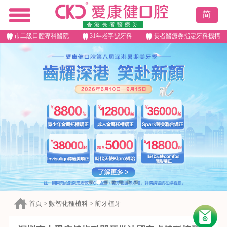
简
香港長者醫療券
市二級口腔專科醫院
31年老字號牙科
長者醫療券指定牙科機構
首頁
>
數智化種植科
>
前牙植牙