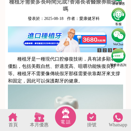
種植牙需要多長時間完成?香港長者醫療券能使用
長者優惠
嗎
發表於：
2025-08-18
作者：
愛康健牙科
客服
WeChat
1
2
3
4
5
種植牙是一種現代口腔修復技術，具有諸多顯著的
醫療劵咨詢
優點，包括美觀自然、舒適度高、咀嚼功能恢復良好
等。種植牙不需要像傳統假牙那樣需要依靠鄰牙來支撐
和固定，因此可以保護鄰牙的健康。
電 話
首頁
本月優惠
掛號
Whatsapp
s