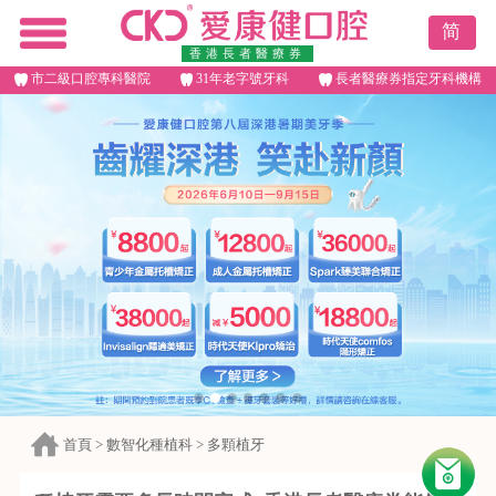
简
香港長者醫療券
市二級口腔專科醫院
31年老字號牙科
長者醫療券指定牙科機構
首頁
>
數智化種植科
>
多顆植牙