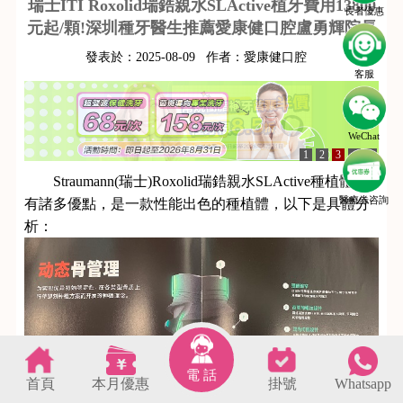
瑞士ITI Roxolid瑞鋯親水SLActive植牙費用13800
長者優惠
元起/顆!深圳種牙醫生推薦愛康健口腔盧勇輝院長
發表於：
2025-08-09
作者：
愛康健口腔
客服
WeChat
1
2
3
4
5
Straumann(瑞士)Roxolid瑞鋯親水SLActive種植體具
醫療劵咨詢
有諸多優點，是一款性能出色的種植體，以下是具體分
析：
電 話
首頁
本月優惠
掛號
Whatsapp
s