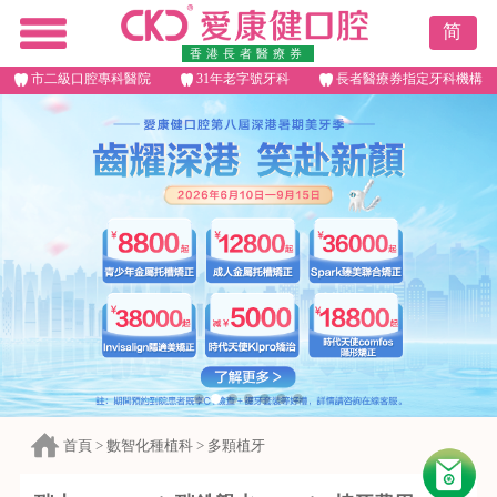
简
香港長者醫療券
市二級口腔專科醫院
31年老字號牙科
長者醫療券指定牙科機構
首頁
>
數智化種植科
>
多顆植牙