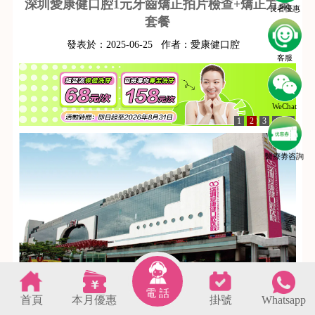
深圳愛康健口腔1元牙齒矯正拍片檢查+矯正方案
長者優惠
套餐
發表於：
2025-06-25
作者：
愛康健口腔
客服
WeChat
1
2
3
4
5
醫療劵咨詢
牙齒矯正拍片檢查+矯正方案套餐
電 話
套餐內容包含以下：
首頁
本月優惠
掛號
Whatsapp
s
1.醫生檢查 一份 35元；