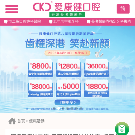
简
香港長者醫療券
市二級口腔專科醫院
31年老字號牙科
長者醫療券指定牙科機構
首頁
>
優惠活動