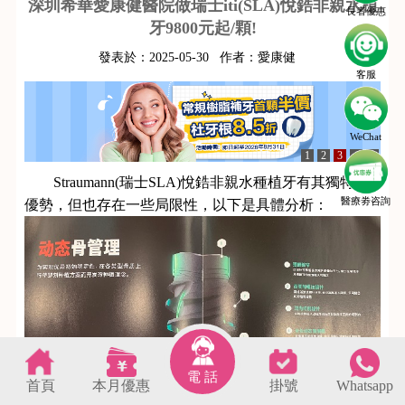
深圳希華愛康健醫院做瑞士iti(SLA)悅鋯非親水植
長者優惠
牙9800元起/顆!
發表於：
2025-05-30
作者：
愛康健
客服
WeChat
1
2
3
4
5
Straumann(瑞士SLA)悅鋯非親水種植牙有其獨特的
醫療劵咨詢
優勢，但也存在一些局限性，以下是具體分析：
電 話
首頁
本月優惠
掛號
Whatsapp
s