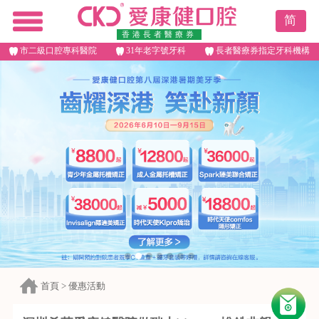
简
香港長者醫療券
市二級口腔專科醫院
31年老字號牙科
長者醫療券指定牙科機構
首頁
>
優惠活動