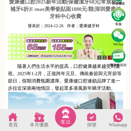
愛康健口腔2025新年活動|保健潔牙68元|常規樹脂
長者優惠
補牙6折|E·max美學瓷貼面1880元/顆|深圳愛康健
牙科中心收費
客服
發表於：
2024-12-26
作者：
愛康健牙科
WeChat
1
2
3
4
5
醫療劵咨詢
隨著人們生活水平的提高，口腔健康越來越受到重
視。2025年1-2月，正值跨年元旦、傳統春節與元宵節等
節日，假期消費氛圍濃厚。愛康健口腔連鎖品牌了進一
步拉近深港兩地情誼，發起眾多港風新年睇牙活動。
電 話
首頁
本月優惠
掛號
Whatsapp
s