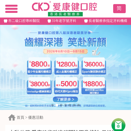
简
香港長者醫療券
市二級口腔專科醫院
31年老字號牙科
長者醫療券指定牙科機構
首頁
>
優惠活動