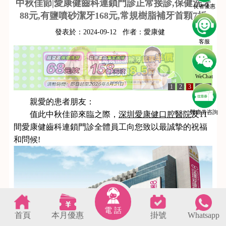
中秋佳節|愛康健齒科連鎖門診正常接診,保健洗牙
長者優惠
88元,有鹽噴砂潔牙168元,常規樹脂補牙首顆7折
發表於：
2024-09-12
作者：
愛康健
客服
WeChat
1
2
3
4
5
親愛的患者朋友：
醫療劵咨詢
值此中秋佳節來臨之際，
深圳愛康健口腔醫院
及11
間愛康健齒科連鎖門診全體員工向您致以最誠摯的祝福
和問候!
電 話
首頁
本月優惠
掛號
Whatsapp
s