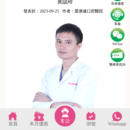
黃誌玲
長者優惠
發表於：
2023-09-25
作者：
愛康健口腔醫院
客服
WeChat
醫療劵咨詢
電 話
首頁
本月優惠
掛號
Whatsapp
s