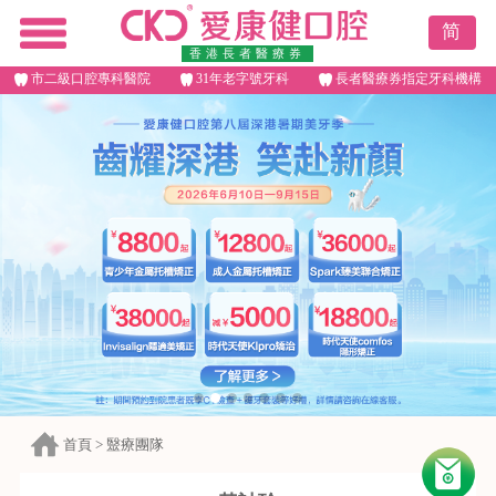
简
香港長者醫療券
市二級口腔專科醫院
31年老字號牙科
長者醫療券指定牙科機構
首頁
>
毉療團隊