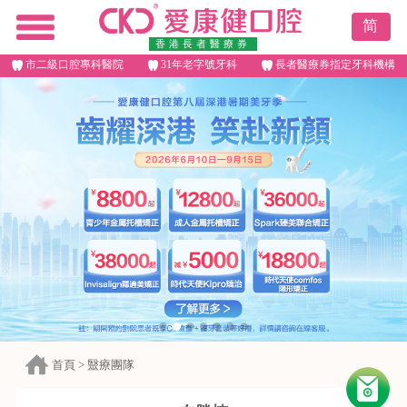
简
香港長者醫療券
市二級口腔專科醫院
31年老字號牙科
長者醫療券指定牙科機構
首頁
>
毉療團隊