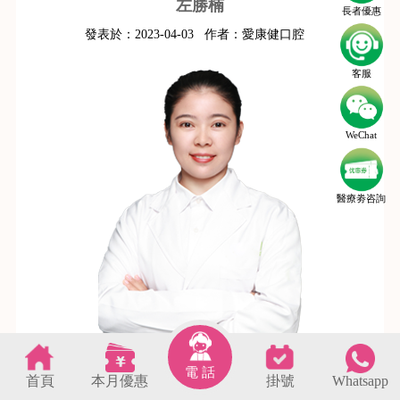
左勝楠
長者優惠
發表於：
2023-04-03
作者：
愛康健口腔
客服
WeChat
醫療劵咨詢
電 話
首頁
本月優惠
掛號
Whatsapp
s