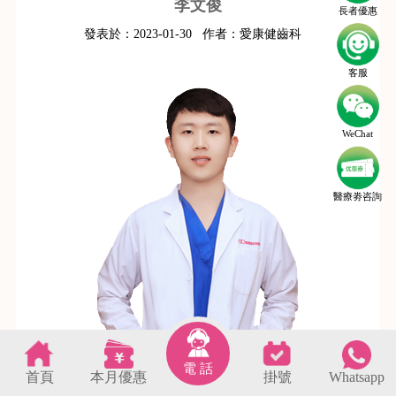
李文俊
長者優惠
發表於：
2023-01-30
作者：
愛康健齒科
客服
WeChat
醫療劵咨詢
電 話
首頁
本月優惠
掛號
Whatsapp
s