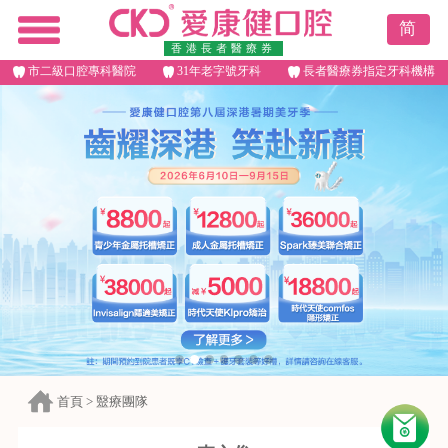
简
香港長者醫療券
市二級口腔專科醫院
31年老字號牙科
長者醫療券指定牙科機構
首頁
>
毉療團隊