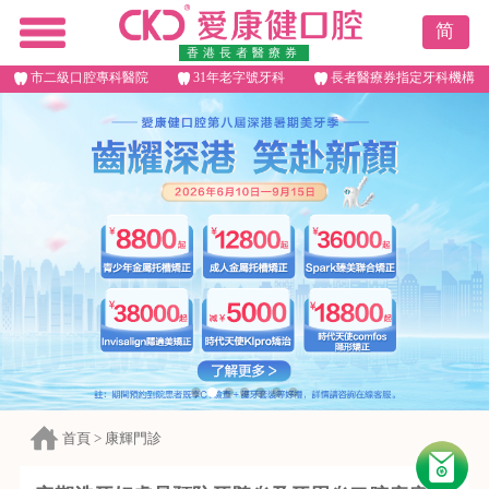
简
香港長者醫療券
市二級口腔專科醫院
31年老字號牙科
長者醫療券指定牙科機構
首頁
>
康輝門診