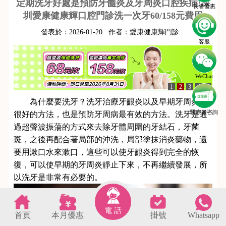
定期洗牙好處是預防牙髓炎及牙周炎口腔疾病!深
長者優惠
圳愛康健康輝口腔門診洗一次牙60/158元費用
發表於：
2026-01-20
作者：
愛康健康輝門診
客服
WeChat
1
2
3
4
5
為什麼要洗牙？洗牙治療牙齦炎以及早期牙周炎的
醫療劵咨詢
很好的方法，也是預防牙周病最有效的方法。洗牙是通
過超聲波振蕩的方式來去除牙體周圍的牙結石，牙菌
斑，之後再配合著局部的沖洗，局部塗抹消炎藥物，還
要用漱口水來漱口，這些可以使牙齦炎得到完全的恢
復，可以使早期的牙周炎靜止下來，不再繼續發展，所
以洗牙是非常有必要的。
電 話
首頁
本月優惠
掛號
Whatsapp
s