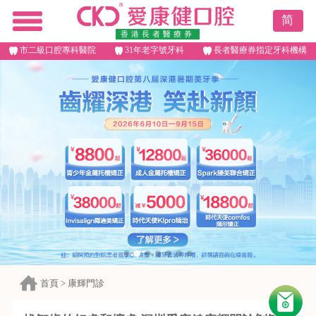
简
香港長者醫療券
市二級口腔專科醫院
31年老字號牙科
長者醫療券指定牙科機構
首頁
>
康輝門診