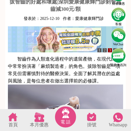
拔智齒的好處和壞處|深圳愛康健康輝門診剝智慧
長者優惠
齒減300元/顆
發表於：
2025-12-10
作者：
愛康健康輝門診
客服
WeChat
1
2
3
4
5
智齒作為人類進化過程中的遺留產物，在現代口腔
醫療劵咨詢
中常常扮演著「麻煩製造者」的角色。拔除智齒是一項
常見但需審慎對待的醫療決策。全面了解其潛在的益處
與風險，是每位患者在做出選擇前的必修課。
電 話
首頁
本月優惠
掛號
Whatsapp
s