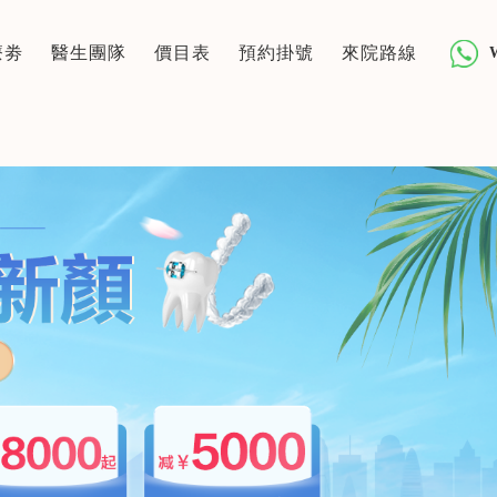
療劵
醫生團隊
價目表
預約掛號
來院路線