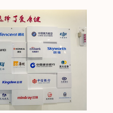
春
陳澤珍
執業醫師 全科醫師
執業醫師
擅長：
常見病的診治、
顯微根管治療，樹脂美學
治療、前牙貼面
修複，牙體缺損的傳統美
創及數字化種
學修複，各種複雜牙及阻