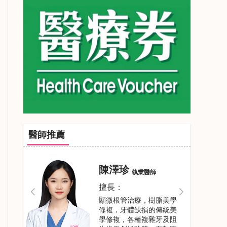
醫師推薦
閻壯壯
執業醫師
擅長：
牙齒美學修複，牙體牙髓
疾病，美學樹脂修複、活
動牙，烤瓷牙，根管治