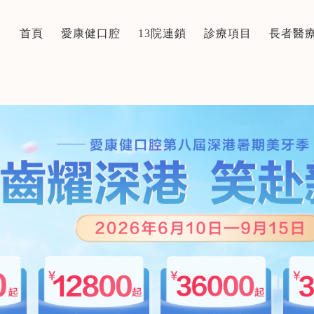
首頁
愛康健口腔
13院連鎖
診療項目
長者醫