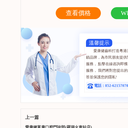
復，種植冠部修復，口腔
植、複雜
數字化器械使用，微創拔
牙齒的固
向Ta提問
查看詳情
向Ta提
查看價格
Wh
牙，前牙數字化美學修
復，牙體缺損的直接修復
與間接修復等。
溫馨提示
愛康健齒科打造粵港
鎖品牌，為市民朋友提供
服務， 點擊在線咨詢即
服務， 我們將對您提出
答並保護您的隱私!
電話：852-6215707
上一篇
愛康健富康口腔門診部(羅湖火車站店)