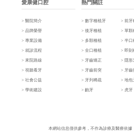
愛康健口腔
熱門關註
> 醫院簡介
> 數字種植牙
> 前
> 品牌榮譽
> 後牙種植
> 單
> 專業設備
> 多顆種植
> 半
> 就診流程
> 全口種植
> 即
> 來院路線
> 牙齒矯正
> 隱
> 視聽看牙
> 牙齒前突
> 牙
> 社會公益
> 牙列稀疏
> 地包
> 學術建設
> 齙牙
> 虎牙
本網站信息僅供參考，不作為診療及醫療依