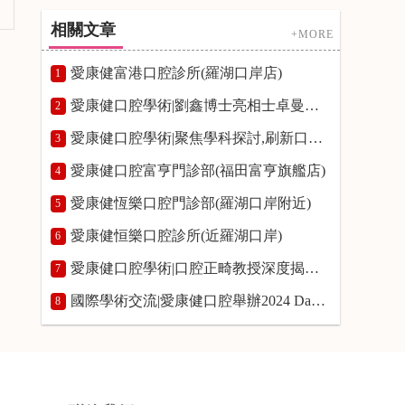
相關文章
+MORE
愛康健富港口腔診所(羅湖口岸店)
1
愛康健口腔學術|劉鑫博士亮相士卓曼種植高峰論壇分享即刻種植前沿技術
2
愛康健口腔學術|聚焦學科探討,刷新口腔正畸策略維度
3
愛康健口腔富亨門診部(福田富亨旗艦店)
4
愛康健恆樂口腔門診部(羅湖口岸附近)
5
愛康健恒樂口腔診所(近羅湖口岸)
6
愛康健口腔學術|口腔正畸教授深度揭秘個性化舌側矯正技術新趨勢
7
國際學術交流|愛康健口腔舉辦2024 Damon Utima正畸圓桌沙龍
8