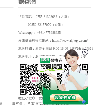
聯絡我們
咨詢電話: 0755-61302632（大陸）
00852-62157070（香港）
WhatsApp： +8614775988935
愛康健齒科香港網站：https://www.akjkqyy.com/
就診時間：周壹至周日 9:00-18:00（無節假日門診）
就診地址：深圳市羅湖區火車站大廈C區1-8樓
微信小程序：愛康健齒科
WeChat咨詢
圖
廣審號 ： 粵(B)廣[2026]第07-22-878號