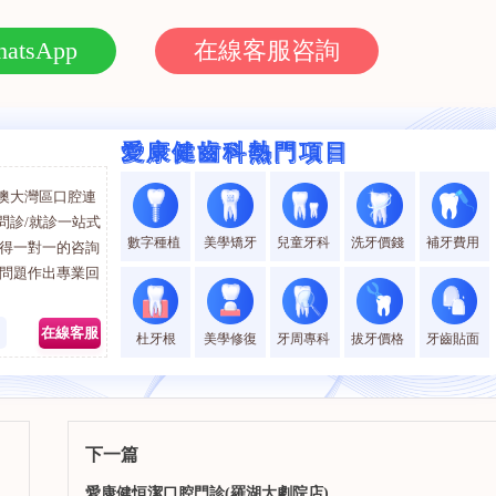
智齒拔除及各類
生齒微創拔除等。有紮實
定和活動修複。
的理論基礎和豐富的臨床
問
查看詳情
向Ta提問
查看詳情
atsApp
在線客服咨詢
實踐，善於以多學科理念
爲患者設計全面及合理的
治療方案。
愛康健齒科熱門項目
愛康健齒科熱門項目
澳大灣區口腔連
問診/就診一站式
數字種植
美學矯牙
兒童牙科
洗牙價錢
補牙費用
獲得一對一的咨詢
的問題作出專業回
0
在線客服
杜牙根
美學修復
牙周專科
拔牙價格
牙齒貼面
下一篇
愛康健恒潔口腔門診(羅湖大劇院店)