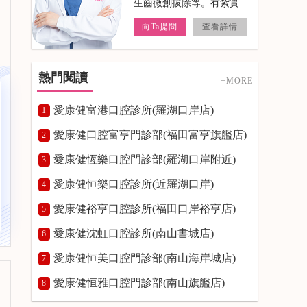
療，牙齒冷光美白。
向Ta提問
查看詳情
熱門閱讀
+MORE
愛康健富港口腔診所(羅湖口岸店)
1
愛康健口腔富亨門診部(福田富亨旗艦店)
2
愛康健恆樂口腔門診部(羅湖口岸附近)
3
愛康健恒樂口腔診所(近羅湖口岸)
4
愛康健裕亨口腔診所(福田口岸裕亨店)
5
愛康健沈虹口腔診所(南山書城店)
6
愛康健恒美口腔門診部(南山海岸城店)
7
愛康健恒雅口腔門診部(南山旗艦店)
8