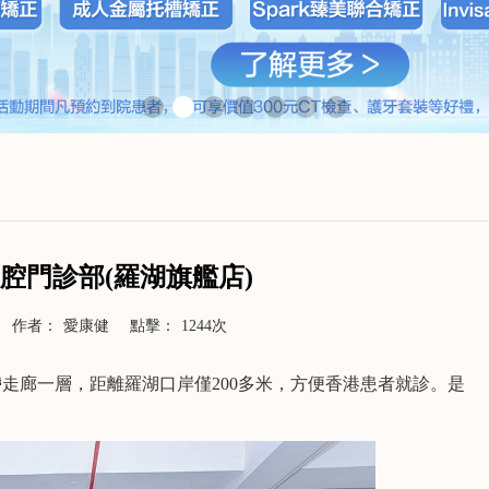
腔門診部(羅湖旗艦店)
作者：
愛康健
點擊：
1244次
走廊一層，距離羅湖口岸僅200多米，方便香港患者就診。是
>
了解更多>>