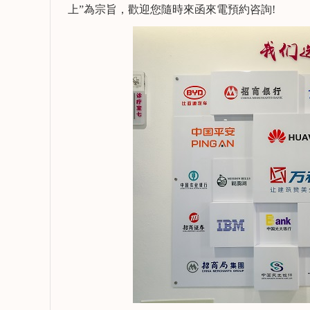
上”為宗旨，歡迎您隨時來函來電預約咨詢!
賴雨柔
謝松
執業醫師 口腔醫學學士
擅長：
擅長：
牙體牙髓病的診斷與治
成人口腔
療、牙周系統治療、顯微
顯微根管
根管治療、活動義齒修
修複、微