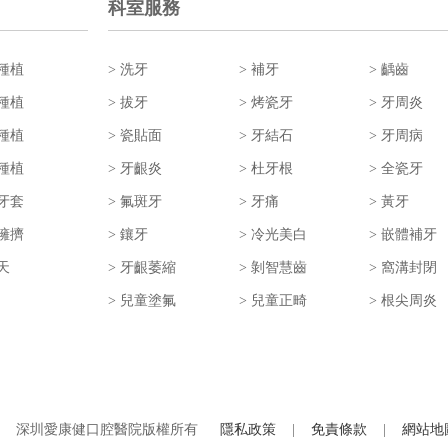
科室服務
牙種植
> 洗牙
> 補牙
> 齲齒
顆種植
> 拔牙
> 烤瓷牙
> 牙周炎
口種植
> 瓷貼面
> 牙結石
> 牙周病
刻種植
> 牙齦炎
> 杜牙根
> 全瓷牙
形牙套
> 氟斑牙
> 牙痛
> 黃牙
齒擁擠
> 鑲牙
> 冷光美白
> 嵌體補牙
天
> 牙齦萎縮
> 剝智慧齒
> 窩溝封閉
> 兒童塗氟
> 兒童正畸
> 根尖周炎
據 深圳愛康健口腔醫院版權所有
隱私政策
|
免責條款
|
網站地