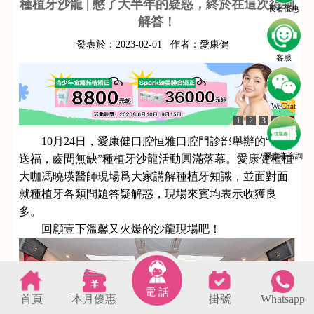
種植牙沙龍 | 憋了大半年的疑惑，終於在這次得到
長者優惠
解答！
發表於：
2023-02-01
作者：
愛康健
客服
WeChat
1
2
3
4
5
10月24日，愛康健口腔恒雅口腔門診部舉辦的“金秋
醫療劵咨詢
送福，齒間無缺”種植牙沙龍活動圓滿落幕。愛康健種植
大咖馮曉瑛醫師現場爲大家講解種植牙知識，並面對面
就種植牙各類問題答疑解惑，現場來賓均表示收獲良
多。
回顧壹下溫馨又火爆的沙龍現場吧！
電 話
首頁
本月優惠
掛號
Whatsapp
s