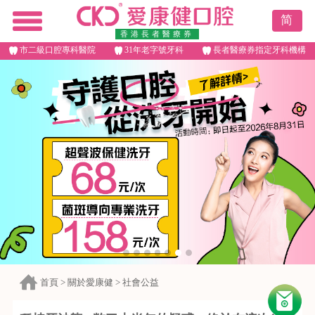
简
香港長者醫療券
市二級口腔專科醫院
31年老字號牙科
長者醫療券指定牙科機構
首頁
>
關於愛康健
>
社會公益