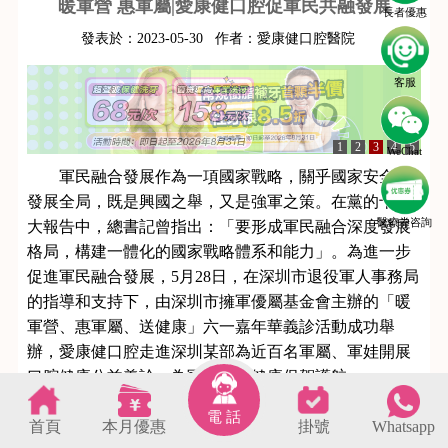
暖軍營 惠軍屬|愛康健口腔促軍民共融發展
長者優惠
發表於：
2023-05-30
作者：
愛康健口腔醫院
客服
1
2
3
4
5
WeChat
軍民融合發展作為一項國家戰略，關乎國家安全和
發展全局，既是興國之舉，又是強軍之策。在黨的十九
醫療劵咨詢
大報告中，總書記曾指出：「要形成軍民融合深度發展
格局，構建一體化的國家戰略體系和能力」。為進一步
促進軍民融合發展，5月28日，在深圳市退役軍人事務局
的指導和支持下，由深圳市擁軍優屬基金會主辦的「暖
軍營、惠軍屬、送健康」六一嘉年華義診活動成功舉
辦，愛康健口腔走進深圳某部為近百名軍屬、軍娃開展
口腔健康公益義診，為軍屬口腔健康保駕護航。
電 話
首頁
本月優惠
掛號
Whatsapp
s