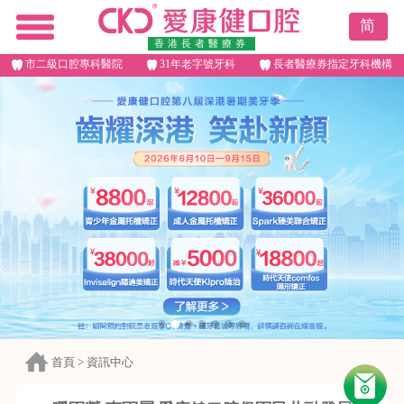
简
香港長者醫療券
市二級口腔專科醫院
31年老字號牙科
長者醫療券指定牙科機構
首頁
>
資訊中心