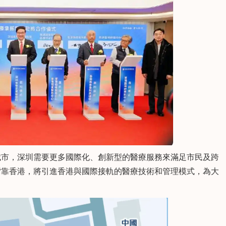
市，深圳需要更多國際化、創新型的醫療服務來滿足市民及跨
春
陳澤珍
背靠香港，將引進香港與國際接軌的醫療技術和管理模式，為大
執業醫師 全科醫師
執業醫師
擅長：
常見病的診治、
顯微根管治療，樹脂美學
治療、前牙貼面
修複，牙體缺損的傳統美
創及數字化種
學修複，各種複雜牙及阻