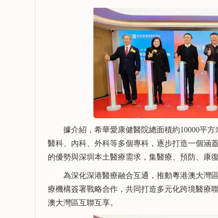
據介紹，希華愛康健醫院總面積約10000平方
醫科、內科、外科等多個專科，逐步打造一個涵
的優勢與深圳本土醫療需求，集醫療、預防、康
為深化深港醫療融合互通，推動粵港澳大灣區醫
療機構簽署戰略合作，共同打造多元化跨境醫療聯
澳大灣區互聯互享。