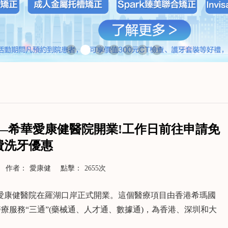
—希華愛康健醫院開業!工作日前往申請免
費洗牙優惠
作者：
愛康健
點擊：
2655次
愛康健醫院在羅湖口岸正式開業。這個醫療項目由香港希瑪國
服務“三通”(藥械通、人才通、數據通)，為香港、深圳和大
>
了解更多>>