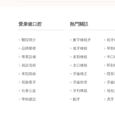
愛康健口腔
熱門關註
> 醫院簡介
> 數字種植牙
> 前
> 品牌榮譽
> 後牙種植
> 單
> 專業設備
> 多顆種植
> 半
> 就診流程
> 全口種植
> 即
> 來院路線
> 牙齒矯正
> 隱
> 視聽看牙
> 牙齒前突
> 牙
> 社會公益
> 牙列稀疏
> 地包
> 學術建設
> 齙牙
> 虎牙