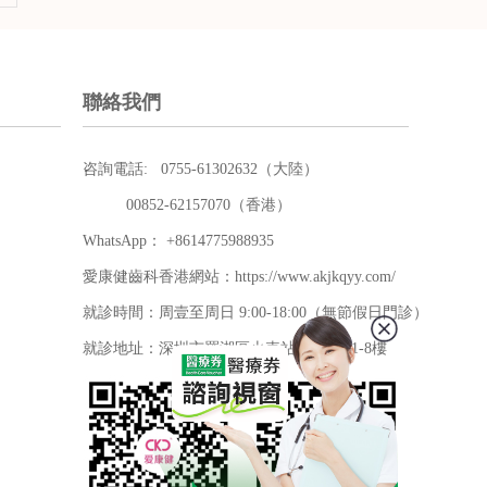
聯絡我們
咨詢電話: 0755-61302632（大陸）
00852-62157070（香港）
WhatsApp： +8614775988935
愛康健齒科香港網站：https://www.akjkqyy.com/
就診時間：周壹至周日 9:00-18:00（無節假日門診）
就診地址：深圳市羅湖區火車站大廈C區1-8樓