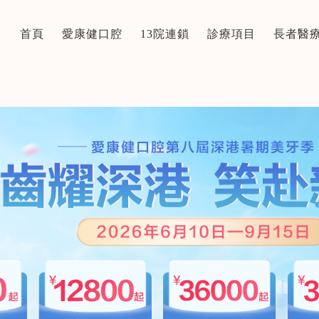
首頁
愛康健口腔
13院連鎖
診療項目
長者醫