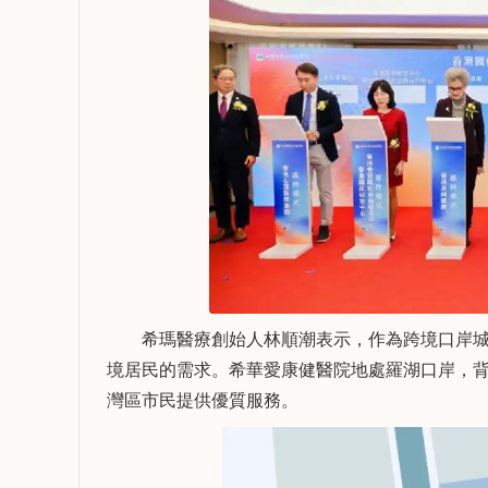
希瑪醫療創始人林順潮表示，作為跨境口岸城
賴雨柔
謝松
境居民的需求。希華愛康健醫院地處羅湖口岸，
執業醫師 口腔醫學學士
灣區市民提供優質服務。
擅長：
擅長：
牙體牙髓病的診斷與治
成人口腔
療、牙周系統治療、顯微
顯微根管
根管治療、活動義齒修
修複、微