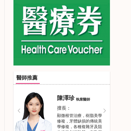
醫師推薦
閻壯壯
執業醫師
擅長：
牙齒美學修複，牙體牙髓
疾病，美學樹脂修複、活
動牙，烤瓷牙，根管治