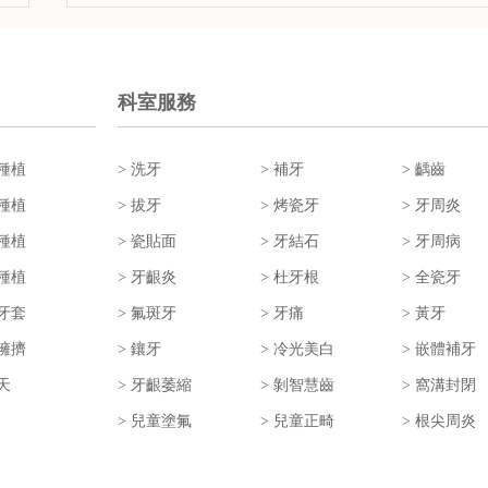
科室服務
牙種植
> 洗牙
> 補牙
> 齲齒
顆種植
> 拔牙
> 烤瓷牙
> 牙周炎
口種植
> 瓷貼面
> 牙結石
> 牙周病
刻種植
> 牙齦炎
> 杜牙根
> 全瓷牙
形牙套
> 氟斑牙
> 牙痛
> 黃牙
齒擁擠
> 鑲牙
> 冷光美白
> 嵌體補牙
天
> 牙齦萎縮
> 剝智慧齒
> 窩溝封閉
> 兒童塗氟
> 兒童正畸
> 根尖周炎