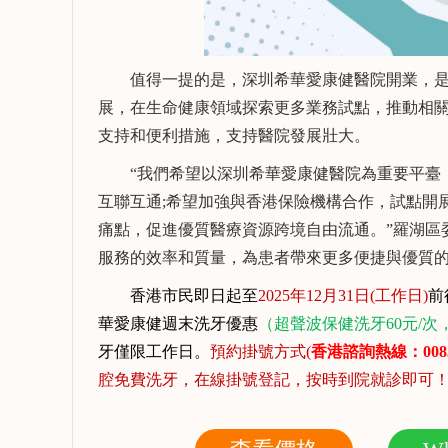
值得一提的是，深圳希華愛康健醫院開業，是
展，在生命健康領域探索更多業務試點，推動相
支持和便利措施，支持醫院發展壯大。
“我們希望以深圳希華愛康健醫院為重要平臺，依
互聯互通;希望加強與香港保險機構合作，試點開
痛點，促進優質醫療資源跨境自由流通。”羅湖區
服務的效率和質量，為患者帶來更多便捷與優質
香港市民即日起至
2025年12月31日(工作日)
前
華愛康健週末洗牙優惠
（超聲波保健洗牙60元/次
牙僅限工作日。
預約掛號方式(
香港諮詢熱線：0085
腔免費洗牙，在線掛號登記，按時到院就診即可