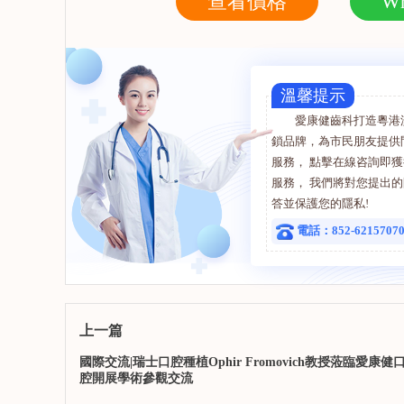
查看價格
Wh
溫馨提示
愛康健齒科打造粵港
鎖品牌，為市民朋友提供
服務， 點擊在線咨詢即
服務， 我們將對您提出
答並保護您的隱私!
電話：852-6215707
上一篇
國際交流|瑞士口腔種植Ophir Fromovich教授蒞臨愛康健
腔開展學術參觀交流