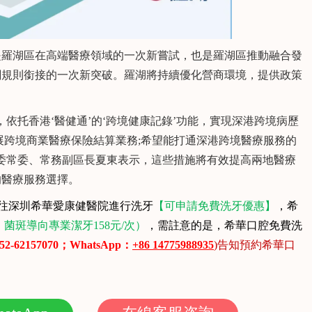
羅湖區在高端醫療領域的一次新嘗試，也是羅湖區推動融合發
關規則銜接的一次新突破。羅湖將持續優化營商環境，提供政策
托香港‘醫健通’的‘跨境健康記錄’功能，實現深港跨境病歷
展跨境商業醫療保險結算業務;希望能打通深港跨境醫療服務的
委常委、常務副區長夏東表示，這些措施將有效提高兩地醫療
的醫療服務選擇。
往深圳希華愛康健醫院進行洗牙
【
可申請免費洗牙優惠
】
，希
，菌斑導向專業潔牙158元/次）
，需註意的是，希華口腔免費洗
2-
62157070
；WhatsApp：
+86 14775988935
)告知預約希華口
！