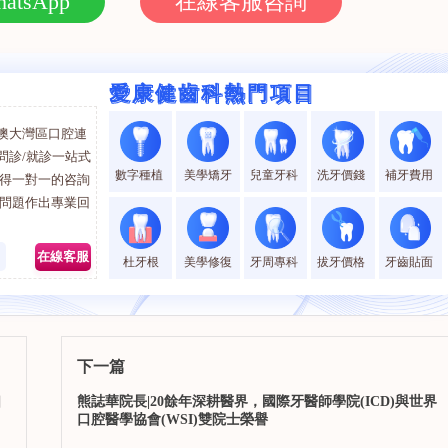
atsApp
在線客服咨詢
愛康健齒科熱門項目
愛康健齒科熱門項目
澳大灣區口腔連
問診/就診一站式
數字種植
美學矯牙
兒童牙科
洗牙價錢
補牙費用
獲得一對一的咨詢
的問題作出專業回
0
在線客服
杜牙根
美學修復
牙周專科
拔牙價格
牙齒貼面
下一篇
口
熊誌華院長|20餘年深耕醫界，國際牙醫師學院(ICD)與世界
口腔醫學協會(WSI)雙院士榮譽