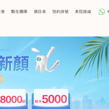
療劵
醫生團隊
價目表
預約掛號
來院路線