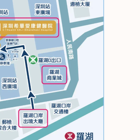
智齒拔除及各類
生齒微創拔除等。有紮實
定和活動修複。
的理論基礎和豐富的臨床
問
查看詳情
向Ta提問
查看詳情
實踐，善於以多學科理念
爲患者設計全面及合理的
治療方案。