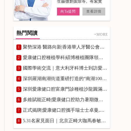
療，牙齒冷光美白。
向Ta提問
查看詳情
熱門閱讀
+MORE
聚勢深港 醫路向新|香港華人牙醫公會牙科專題講座在愛康健富亨口腔門診舉辦
1
愛康健口腔種植學科|碩博種植團隊領銜，築牢高品質種牙服務
2
國際學術交流｜意大利牙科博士到訪愛康健口腔開展種植學術研討
3
深圳羅湖南湖街道重磅打造的“南湖100”品牌發布會|愛康健口腔入選“南湖100”優質品牌榜單並授牌
4
深圳愛康健口腔富康門診種植沙龍圓滿舉辦,瑞士士卓曼正式授予愛康健富康門診“士卓曼鑽石合作夥伴”資質
5
多維賦能正畸|愛康健口腔助力暑期微笑煥新!愛康健口腔熊國平博士箍牙費用8800~12800元起
6
正式揭牌|愛康健口腔攜手瑞士士卓曼,共啟口腔種植學術研修新平臺
7
5.31名家見面日｜北京正畸大咖馬春敏院長親臨愛康健口腔，預約通道開啟！
8