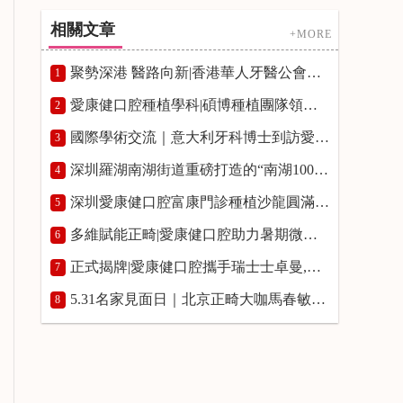
相關文章
+MORE
聚勢深港 醫路向新|香港華人牙醫公會牙科專題講座在愛康健富亨口腔門診舉辦
1
愛康健口腔種植學科|碩博種植團隊領銜，築牢高品質種牙服務
2
國際學術交流｜意大利牙科博士到訪愛康健口腔開展種植學術研討
3
深圳羅湖南湖街道重磅打造的“南湖100”品牌發布會|愛康健口腔入選“南湖100”優質品牌榜單並授牌
4
深圳愛康健口腔富康門診種植沙龍圓滿舉辦,瑞士士卓曼正式授予愛康健富康門診“士卓曼鑽石合作夥伴”資質
5
多維賦能正畸|愛康健口腔助力暑期微笑煥新!愛康健口腔熊國平博士箍牙費用8800~12800元起
6
正式揭牌|愛康健口腔攜手瑞士士卓曼,共啟口腔種植學術研修新平臺
7
5.31名家見面日｜北京正畸大咖馬春敏院長親臨愛康健口腔，預約通道開啟！
8