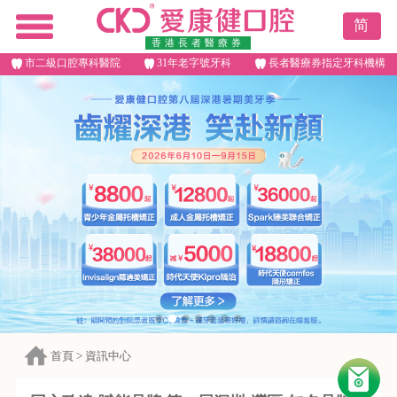
简
香港長者醫療券
市二級口腔專科醫院
31年老字號牙科
長者醫療券指定牙科機構
首頁
>
資訊中心