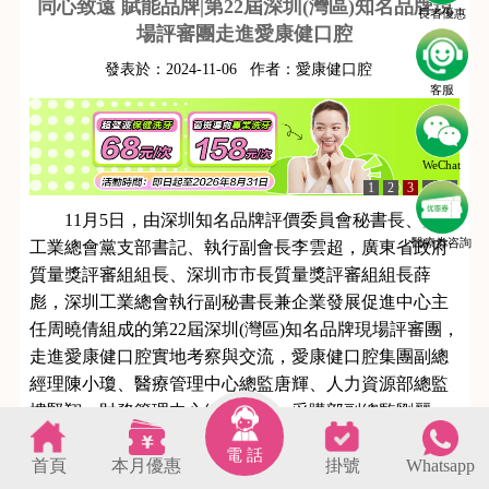
同心致遠 賦能品牌|第22屆深圳(灣區)知名品牌現
長者優惠
場評審團走進愛康健口腔
發表於：
2024-11-06
作者：
愛康健口腔
客服
WeChat
1
2
3
4
5
11月5日，由深圳知名品牌評價委員會秘書長、深圳
醫療劵咨詢
工業總會黨支部書記、執行副會長李雲超，廣東省政府
質量獎評審組組長、深圳市市長質量獎評審組組長薛
彪，深圳工業總會執行副秘書長兼企業發展促進中心主
任周曉倩組成的第22屆深圳(灣區)知名品牌現場評審團，
走進愛康健口腔實地考察與交流，愛康健口腔集團副總
經理陳小瓊、醫療管理中心總監唐輝、人力資源部總監
樓堅翔、財務管理中心總監裴紅、采購部副總監劉麗
娜、
深圳愛康健口腔醫院
行政院長梁日新等管理層成員
電 話
首頁
本月優惠
掛號
Whatsapp
熱情接待了評審團。
s