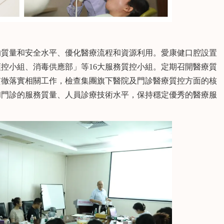
質量和安全水平、優化醫療流程和資源利用。愛康健口腔設置
控小組、消毒供應部」等16大服務質控小組。定期召開醫療質
貫徹落實相關工作，檢查集團旗下醫院及門診醫療質控方面的核
和門診的服務質量、人員診療技術水平，保持穩定優秀的醫療服