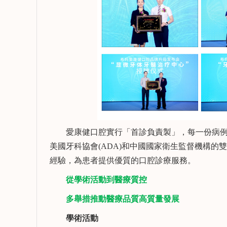
復，種植冠部修復，口腔
植、複雜
數字化器械使用，微創拔
牙齒的固
向Ta提問
查看詳情
向Ta提
牙，前牙數字化美學修
復，牙體缺損的直接修復
與間接修復等。
愛康健口腔實行「首診負責製」，每一份病例
美國牙科協會(ADA)和中國國家衛生監督機構
經驗，為患者提供優質的口腔診療服務。
從學術活動到醫療質控
多舉措推動醫療品質高質量發展
學術活動