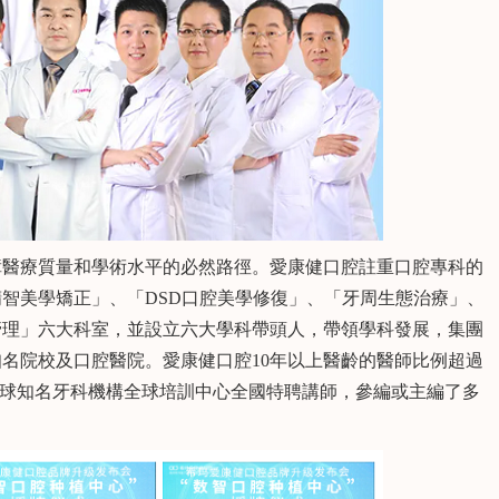
醫療質量和學術水平的必然路徑。愛康健口腔註重口腔專科的
智美學矯正」、「DSD口腔美學修復」、「牙周生態治療」、
管理」六大科室，並設立六大學科帶頭人，帶領學科發展，集團
名院校及口腔醫院。愛康健口腔10年以上醫齡的醫師比例超過
春
陳澤珍
執業醫師 全科醫師
執業醫師
全球知名牙科機構全球培訓中心全國特聘講師，參編或主編了多
擅長：
常見病的診治、
顯微根管治療，樹脂美學
治療、前牙貼面
修複，牙體缺損的傳統美
創及數字化種
學修複，各種複雜牙及阻