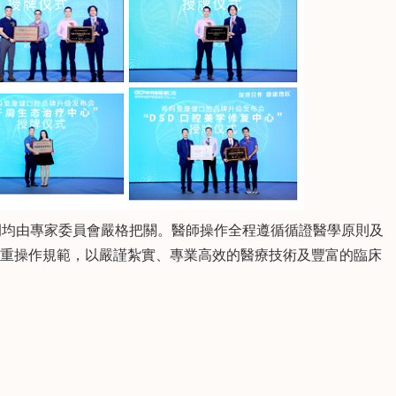
智齒拔除及各類
生齒微創拔除等。有紮實
定和活動修複。
的理論基礎和豐富的臨床
問
查看詳情
向Ta提問
查看詳情
實踐，善於以多學科理念
爲患者設計全面及合理的
治療方案。
均由專家委員會嚴格把關。醫師操作全程遵循循證醫學原則及
的雙重操作規範，以嚴謹紮實、專業高效的醫療技術及豐富的臨床