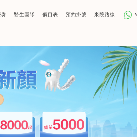
療劵
醫生團隊
價目表
預約掛號
來院路線