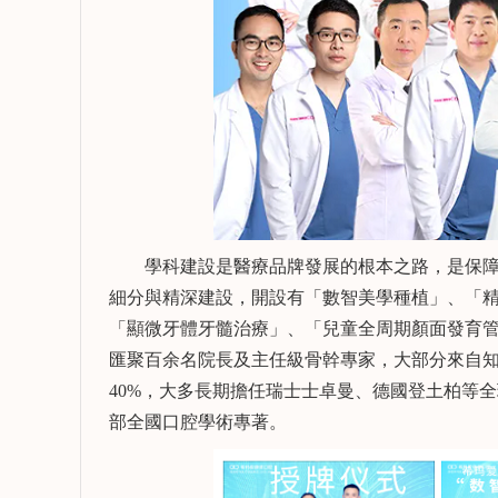
學科建設是醫療品牌發展的根本之路，是保障
細分與精深建設，開設有「數智美學種植」、「精
「顯微牙體牙髓治療」、「兒童全周期顏面發育
匯聚百余名院長及主任級骨幹專家，大部分來自知
賴雨柔
謝松
執業醫師 口腔醫學學士
40%，大多長期擔任瑞士士卓曼、德國登土柏等
擅長：
擅長：
部全國口腔學術專著。
牙體牙髓病的診斷與治
成人口腔
療、牙周系統治療、顯微
顯微根管
根管治療、活動義齒修
修複、微