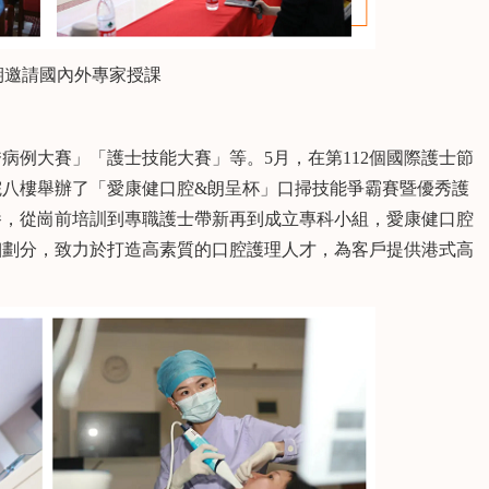
請國內外專家授課
病例大賽」「護士技能大賽」等。5月，在第112個國際護士節
院八樓舉辦了「愛康健口腔&朗呈杯」口掃技能爭霸賽暨優秀護
養，從崗前培訓到專職護士帶新再到成立專科小組，愛康健口腔
細劃分，致力於打造高素質的口腔護理人才，為客戶提供港式高