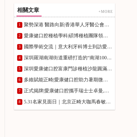
相關文章
+MORE
聚勢深港 醫路向新|香港華人牙醫公會牙科專題講座在愛康健富亨口腔門診舉辦
1
愛康健口腔種植學科|碩博種植團隊領銜，築牢高品質種牙服務
2
國際學術交流｜意大利牙科博士到訪愛康健口腔開展種植學術研討
3
深圳羅湖南湖街道重磅打造的“南湖100”品牌發布會|愛康健口腔入選“南湖100”優質品牌榜單並授牌
4
深圳愛康健口腔富康門診種植沙龍圓滿舉辦,瑞士士卓曼正式授予愛康健富康門診“士卓曼鑽石合作夥伴”資質
5
多維賦能正畸|愛康健口腔助力暑期微笑煥新!愛康健口腔熊國平博士箍牙費用8800~12800元起
6
正式揭牌|愛康健口腔攜手瑞士士卓曼,共啟口腔種植學術研修新平臺
7
5.31名家見面日｜北京正畸大咖馬春敏院長親臨愛康健口腔，預約通道開啟！
8