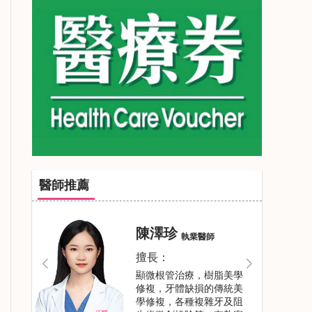
醫師推薦
閻壯壯
執業醫師
擅長：
牙齒美學修複，牙體牙髓
疾病，美學樹脂修複、活
動牙，烤瓷牙，根管治