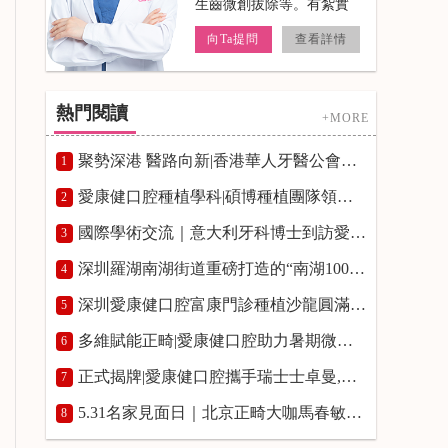
療，牙齒冷光美白。
向Ta提問
查看詳情
熱門閱讀
+MORE
聚勢深港 醫路向新|香港華人牙醫公會牙科專題講座在愛康健富亨口腔門診舉辦
1
愛康健口腔種植學科|碩博種植團隊領銜，築牢高品質種牙服務
2
國際學術交流｜意大利牙科博士到訪愛康健口腔開展種植學術研討
3
深圳羅湖南湖街道重磅打造的“南湖100”品牌發布會|愛康健口腔入選“南湖100”優質品牌榜單並授牌
4
深圳愛康健口腔富康門診種植沙龍圓滿舉辦,瑞士士卓曼正式授予愛康健富康門診“士卓曼鑽石合作夥伴”資質
5
多維賦能正畸|愛康健口腔助力暑期微笑煥新!愛康健口腔熊國平博士箍牙費用8800~12800元起
6
正式揭牌|愛康健口腔攜手瑞士士卓曼,共啟口腔種植學術研修新平臺
7
5.31名家見面日｜北京正畸大咖馬春敏院長親臨愛康健口腔，預約通道開啟！
8