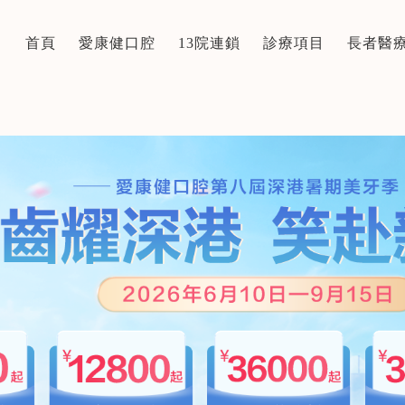
首頁
愛康健口腔
13院連鎖
診療項目
長者醫