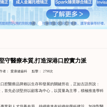
腔堅守醫療本質,打造深港口腔實力派
作者：
愛康健齒科
點擊：
2798次
口腔醫療品牌賴以生存和發展的關鍵所在，正如古語所說：
量，首先必須堅持以顧客為中心，以質量為主導，積極推進學科
>
了解更多>>
專業和人才培養布局，持續推進有組織的學科建設，加強對醫