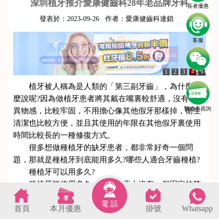
深圳植牙推介愛康健齒科28年老品牌牙科
長者優惠
發表於：
2023-09-26
作者：
愛康健齒科連鎖
客服
1
2
3
4
5
WeChat
植牙被人稱為是人類的「第三副牙齒」，為什麼這
麼說呢?因為做植牙患者將其戴在嘴裏較舒適，沒有明顯
醫療劵咨詢
異物感，比較牢固，不用擔心像其他假牙那樣掉，衛生
清潔也比較方便，並且其使用的年限在其他假牙裏使用
時間比較長的一種修復方式。
很多想做種植牙的缺牙患者，都非常好奇一個問
題，那就是種植牙到底能用多久?哪些人適合牙齒種植?
種植牙可以用多久?
種植牙能使用多久，目前臨床上沒有一個固定的答
案。一般情況下，植牙可以使用10年以上，有的甚至可
電 話
首頁
本月優惠
掛號
Whatsapp
以使用20-30年都有，如果維護和保養的好，平時註重口
s