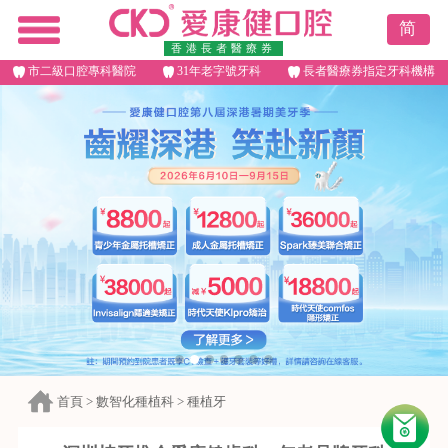
简
香港長者醫療券
市二級口腔專科醫院
31年老字號牙科
長者醫療券指定牙科機構
首頁
>
數智化種植科
>
種植牙